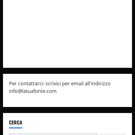
Collabora con Noi – Promuovi il Tuo Brand su
latuafonte.com
Cookie Policy
Privacy Policy
Pubblicità
Per contattarci: scrivici per email all'indirizzo
info@latuafonte.com
CERCA