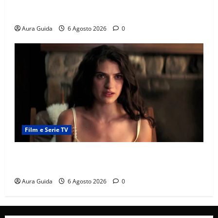
Chi è Feride in Forbidden Fruit? La madre di Çağatay
e la rivalità con Asuman
Aura Guida
6 Agosto 2026
0
Film e Serie TV
Sterling Point – L’isola dei segreti come finisce:
spiegazione finale e stagione 2
Aura Guida
6 Agosto 2026
0