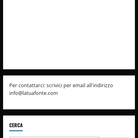
Collabora con Noi – Promuovi il Tuo Brand su
latuafonte.com
Cookie Policy
Privacy Policy
Pubblicità
Per contattarci: scrivici per email all'indirizzo
info@latuafonte.com
CERCA