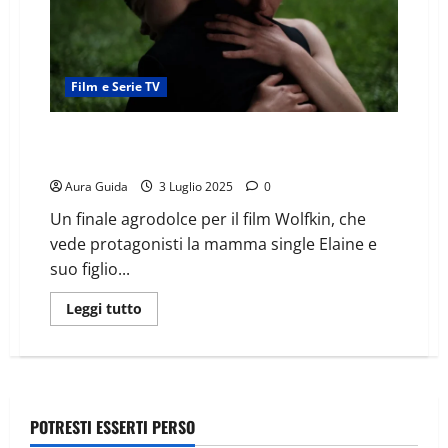
Film e Serie TV
Wolfkin (2022) come finisce: spiegazione finale del
film
Aura Guida
3 Luglio 2025
0
Un finale agrodolce per il film Wolfkin, che
vede protagonisti la mamma single Elaine e
suo figlio...
Leggi tutto
POTRESTI ESSERTI PERSO