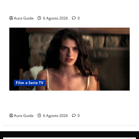
Chi è Feride in Forbidden Fruit? La madre di Çağatay
e la rivalità con Asuman
Aura Guida
6 Agosto 2026
0
Film e Serie TV
Sterling Point – L’isola dei segreti come finisce:
spiegazione finale e stagione 2
Aura Guida
6 Agosto 2026
0