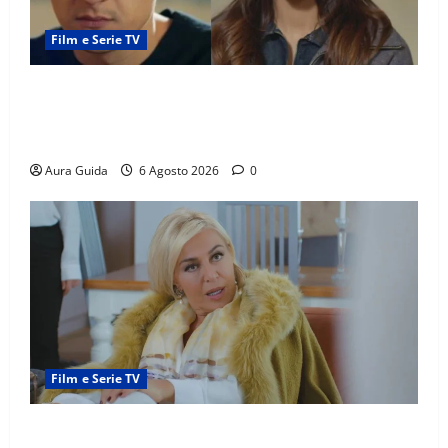
Film e Serie TV
Far Away anticipazioni: Sahin torna libero, ma la
scoperta su Zerrin fa scattare la furia contro la
madre
Aura Guida
6 Agosto 2026
0
Film e Serie TV
Chi è Feride in Forbidden Fruit? La madre di Çağatay