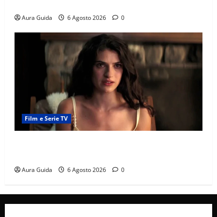
e la rivalità con Asuman
Aura Guida
6 Agosto 2026
0
Film e Serie TV
Sterling Point – L’isola dei segreti come finisce:
spiegazione finale e stagione 2
Aura Guida
6 Agosto 2026
0