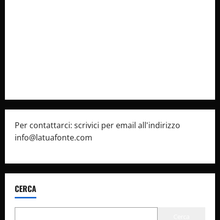
Collabora con Noi – Promuovi il Tuo Brand su
latuafonte.com
Cookie Policy
Privacy Policy
Pubblicità
Per contattarci: scrivici per email all'indirizzo
info@latuafonte.com
CERCA
Cerca