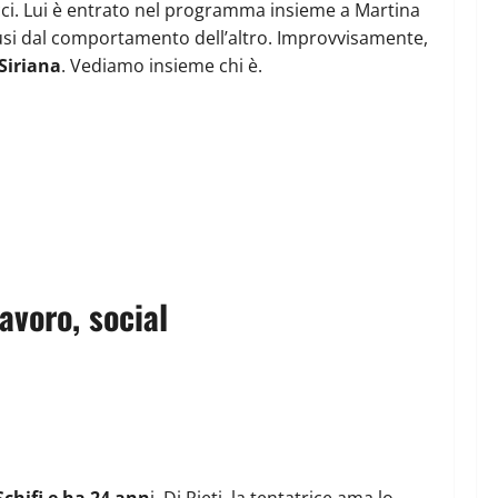
racci. Lui è entrato nel programma insieme a Martina
usi dal comportamento dell’altro. Improvvisamente,
 Siriana
. Vediamo insieme chi è.
avoro, social
Schifi e ha 24 ann
i. Di Rieti, la tentatrice ama lo