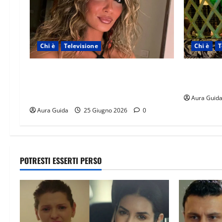
Chi è
Televisione
Chi è
T
Temptation Island 2026, chi è la single
Temptation
Giada: cognome, Instagram, lavoro,
origini, l
storia con Alessandra e Rosario
Aura Guid
Aura Guida
25 Giugno 2026
0
POTRESTI ESSERTI PERSO