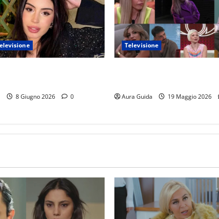
elevisione
Televisione
 Island 2026, chi è Sara: età,
GF Vip 2026 sondaggio finale
avoro, Instagram
vincerà? Percentuali in diret
a
8 Giugno 2026
0
Aura Guida
19 Maggio 2026