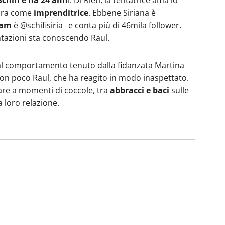
avora come
imprenditrice
. Ebbene Siriana è
ram
è @schifisiria_ e conta più di 46mila follower.
entazioni sta conoscendo Raul.
e al comportamento tenuto dalla fidanzata Martina
 non poco Raul, che ha reagito in modo inaspettato.
dare a momenti di coccole, tra
abbracci e baci
sulle
 loro relazione.