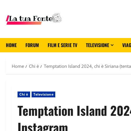
HOME
FORUM
FILM E SERIE TV
TELEVISIONE
VIAG
Home
Chi è
Temptation Island 2024, chi è Siriana (tenta
Chi è
Televisione
Temptation Island 2024,
Instagram