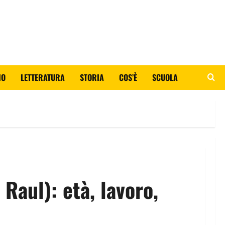
IO
LETTERATURA
STORIA
COS’È
SCUOLA
Raul): età, lavoro,