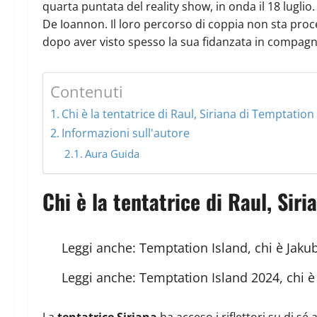
quarta puntata del reality show, in onda il 18 lugli
De Ioannon. Il loro percorso di coppia non sta pro
dopo aver visto spesso la sua fidanzata in compagn
Contenuti
Chi è la tentatrice di Raul, Siriana di Temptation 
Informazioni sull'autore
Aura Guida
Chi è la tentatrice di Raul, Siri
Leggi anche:
Temptation Island, chi è Jakub
Leggi anche:
Temptation Island 2024, chi è
La
tentatrice Siriana
ha acceso i riflettori su di sé