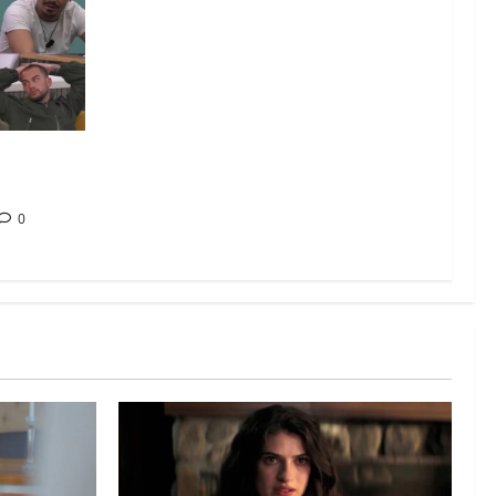
: chi
ta
0