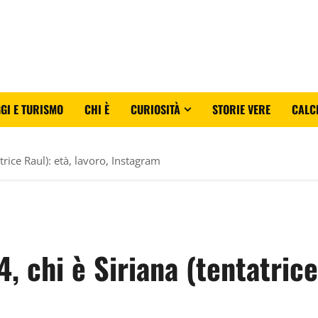
GI E TURISMO
CHI È
CURIOSITÀ
STORIE VERE
CALC
trice Raul): età, lavoro, Instagram
 chi è Siriana (tentatrice 