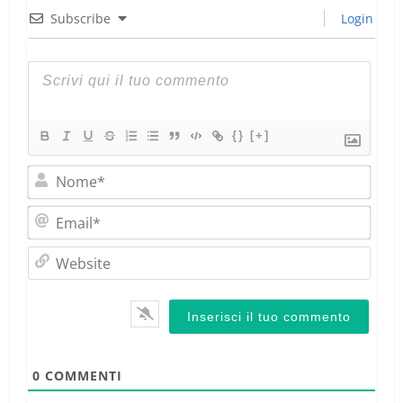
Subscribe
Login
{}
[+]
Nom
Emai
Webs
0
COMMENTI