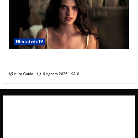
Film e Serie TV
Sterling Point – L’isola dei segreti come finisce:
spiegazione finale e stagione 2
Aura Guida
6 Agosto 2026
0
Collabora con Noi – Promuovi il Tuo Brand su
latuafonte.com
Cookie Policy
Privacy Policy