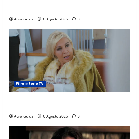
scoperta su Zerrin fa scattare la furia contro la
madre
Aura Guida
6 Agosto 2026
0
Film e Serie TV
Chi è Feride in Forbidden Fruit? La madre di Çağatay
e la rivalità con Asuman
Aura Guida
6 Agosto 2026
0