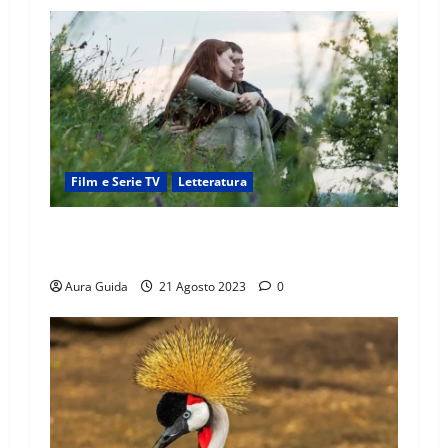
Film e Serie TV
Letteratura
Ophelia (2018): la storia di Ofelia e come
finisce il film
Aura Guida
21 Agosto 2023
0