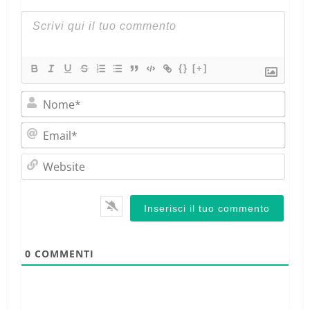
{}
[+]
Nom
Emai
Webs
0
COMMENTI