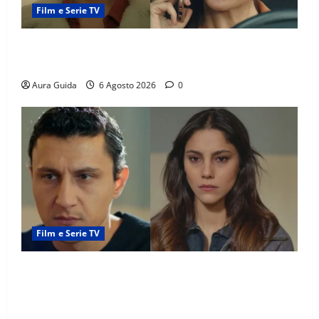
Film e Serie TV
Tutto per la mia famiglia, Suzan e Harika povere:
torneranno ricche? Spoiler
Aura Guida
6 Agosto 2026
0
Film e Serie TV
Far Away anticipazioni: Sahin torna libero, ma la
scoperta su Zerrin fa scattare la furia contro la
madre