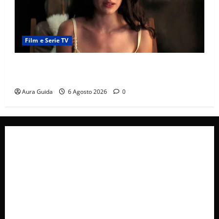
Film e Serie TV
Sterling Point – L’isola dei segreti come finisce:
spiegazione finale e stagione 2
Aura Guida
6 Agosto 2026
0
Collabora con Noi – Promuovi il Tuo Brand su
latuafonte.com
Cookie Policy
Privacy Policy
Pubblicità