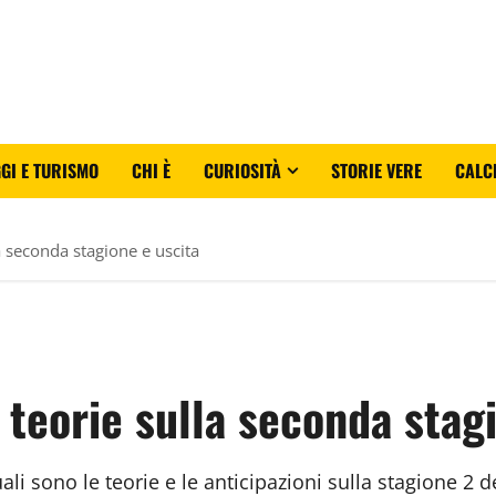
GI E TURISMO
CHI È
CURIOSITÀ
STORIE VERE
CALC
la seconda stagione e uscita
e teorie sulla seconda stag
li sono le teorie e le anticipazioni sulla stagione 2 d