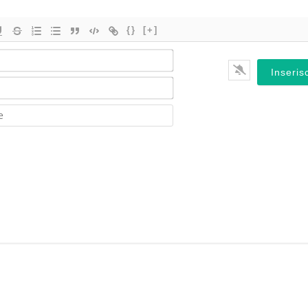
{}
[+]
Nome*
Email*
Website