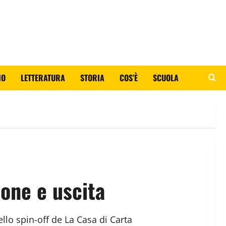
IO
LETTERATURA
STORIA
COS’È
SCUOLA
ione e uscita
ello spin-off de La Casa di Carta