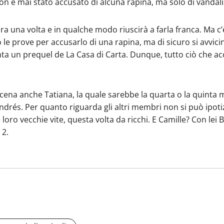
 non è mai stato accusato di alcuna rapina, ma solo di vandal
una volta e in qualche modo riuscirà a farla franca. Ma c’è
 prove per accusarlo di una rapina, ma di sicuro si avvicine
nta un prequel de La Casa di Carta. Dunque, tutto ciò che ac
ena anche Tatiana, la quale sarebbe la quarta o la quinta mo
Andrés. Per quanto riguarda gli altri membri non si può ipot
 loro vecchie vite, questa volta da ricchi. E Camille? Con lei
 2.