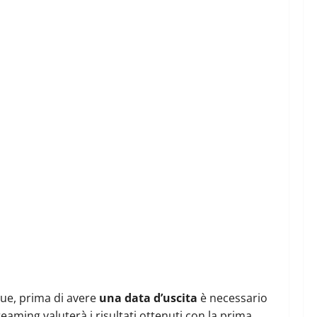
ue, prima di avere
una data d’uscita
è necessario
reaming valuterà i risultati ottenuti con la prima