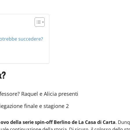
 potrebbe succedere?
x?
ofessore? Raquel e Alicia presenti
iegazione finale e stagione 2
ovo della serie spin-off Berlino de La Casa di Carta
. Dunq
ale continuazione della storia. Di sicuro, il colosso dello st