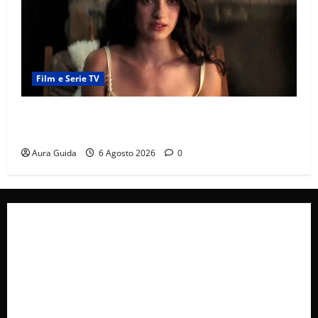
Film e Serie TV
Sterling Point – L’isola dei segreti come finisce:
spiegazione finale e stagione 2
Aura Guida
6 Agosto 2026
0
Collabora con Noi – Promuovi il Tuo Brand su
latuafonte.com
Cookie Policy
Privacy Policy