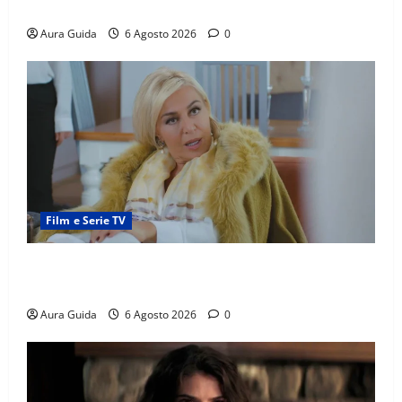
madre
Aura Guida
6 Agosto 2026
0
Film e Serie TV
Chi è Feride in Forbidden Fruit? La madre di Çağatay
e la rivalità con Asuman
Aura Guida
6 Agosto 2026
0