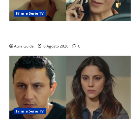
Film e Serie TV
Tutto per la mia famiglia, Suzan e Harika povere:
torneranno ricche? Spoiler
Aura Guida
6 Agosto 2026
0
Film e Serie TV
Far Away anticipazioni: Sahin torna libero, ma la
scoperta su Zerrin fa scattare la furia contro la