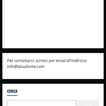
Collabora con Noi – Promuovi il Tuo Brand su
latuafonte.com
Cookie Policy
Privacy Policy
Pubblicità
Per contattarci: scrivici per email all'indirizzo
info@latuafonte.com
CERCA
Cerca