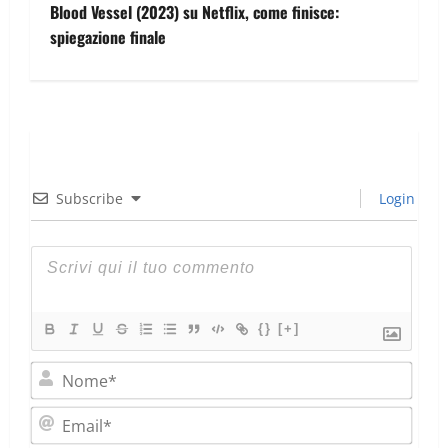
Blood Vessel (2023) su Netflix, come finisce:
spiegazione finale
Subscribe
Login
{}
[+]
Nom
Emai