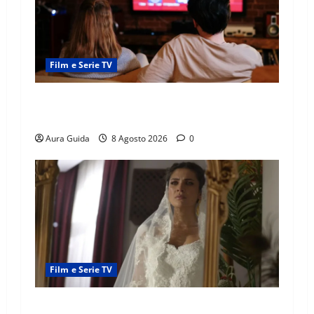
Film e Serie TV
Serie Netflix consigliate: cosa guardare stasera
(Guida 2026)
Aura Guida
8 Agosto 2026
0
Film e Serie TV
L’Erede soap turca: Yıldız sposa Dalyan? La