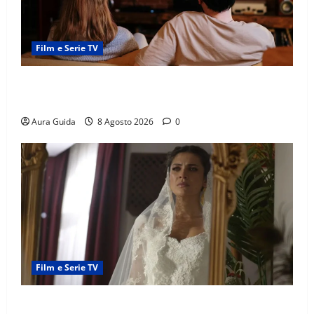
Film e Serie TV
Serie Netflix consigliate: cosa guardare stasera
(Guida 2026)
Aura Guida
8 Agosto 2026
0
Film e Serie TV
L’Erede soap turca: Yıldız sposa Dalyan? La verità