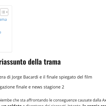
rama
e
 riassunto della trama
vera di Jorge Bacardi e il finale spiegato del film
gazione finale e news stagione 2
 Nembe che sta affrontando le conseguenze causate dalla Ax
 un soldato
e diventano dei ricercati. Intanto,
la coppia c