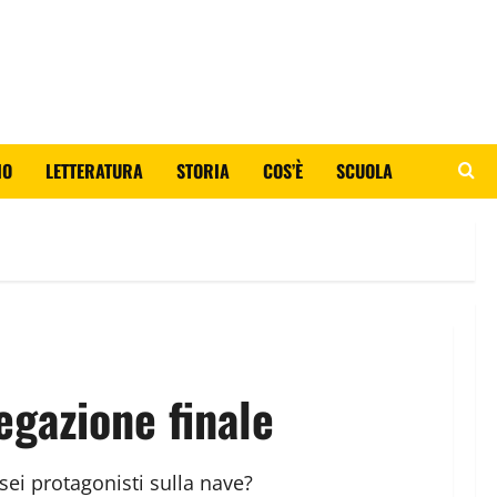
IO
LETTERATURA
STORIA
COS’È
SCUOLA
egazione finale
 sei protagonisti sulla nave?