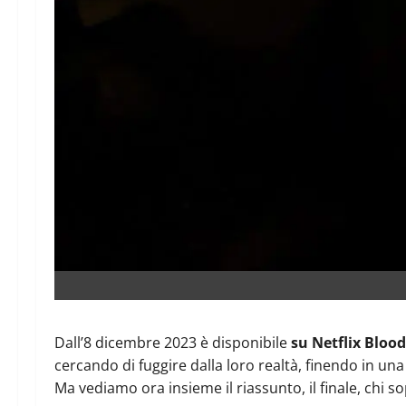
Dall’8 dicembre 2023 è disponibile
su Netflix Blood
cercando di fuggire dalla loro realtà, finendo in u
Ma vediamo ora insieme il riassunto, il finale, chi s