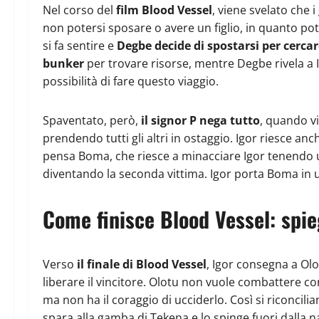
Nel corso del
film Blood Vessel
, viene svelato che 
non potersi sposare o avere un figlio, in quanto po
si fa sentire e
Degbe decide di spostarsi per cercar
bunker
per trovare risorse, mentre Degbe rivela a Ig
possibilità di fare questo viaggio.
Spaventato, però,
il signor P nega tutto
, quando vi
prendendo tutti gli altri in ostaggio. Igor riesce a
pensa Boma, che riesce a minacciare Igor tenendo un
diventando la seconda vittima. Igor porta Boma in un
Come finisce Blood Vessel: spie
Verso
il finale di Blood Vessel
, Igor consegna a Olo
liberare il vincitore. Olotu non vuole combattere co
ma non ha il coraggio di ucciderlo. Così si riconcili
spara alla gamba di Tekena e lo spinge fuori dalla 