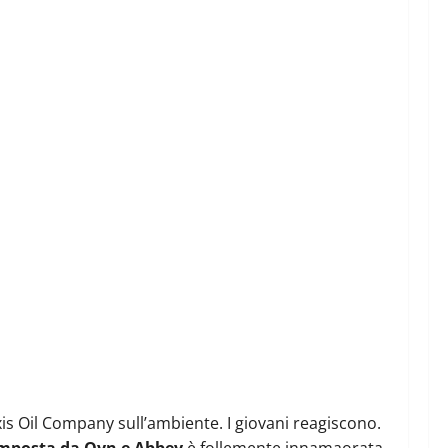
is Oil Company sull’ambiente. I giovani reagiscono.
omposta da Oyn e Abbey
è follemente innamaorata.