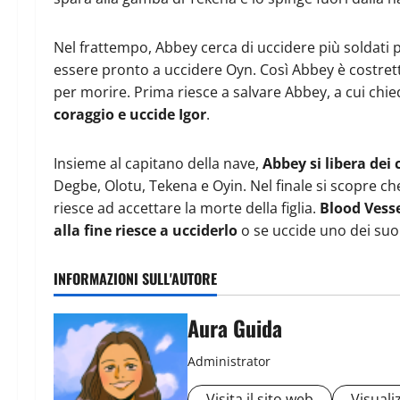
Nel frattempo, Abbey cerca di uccidere più soldati po
essere pronto a uccidere Oyn. Così Abbey è costret
per morire. Prima riesce a salvare Abbey, a cui chie
coraggio e uccide Igor
.
Insieme al capitano della nave,
Abbey si libera dei c
Degbe, Olotu, Tekena e Oyin. Nel finale si scopre c
riesce ad accettare la morte della figlia.
Blood Vesse
alla fine riesce a ucciderlo
o se uccide uno dei suoi
INFORMAZIONI SULL'AUTORE
Aura Guida
Administrator
Visita il sito web
Visualiz