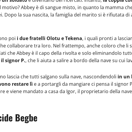
e. Il motivo? Abbey è di sangue misto, in quanto la mamma che 
i. Dopo la sua nascita, la famiglia del marito si è rifiutata d
ono poi
i due fratelli Olotu e Tekena
, i quali pronti a lasc
che collaborare tra loro. Nel frattempo, anche coloro che li
oldati che Abbey è il capo della rivolta e solo eliminandolo tu
l signor P.
, che li aiuta a salire a bordo della nave su cui l
no lascia che tutti salgano sulla nave, nascondendoli
in un
vono restare lì
e a portargli da mangiare ci pensa il signor 
e e viene mandato a casa da Igor, il proprietario della nav
ccide Begbe