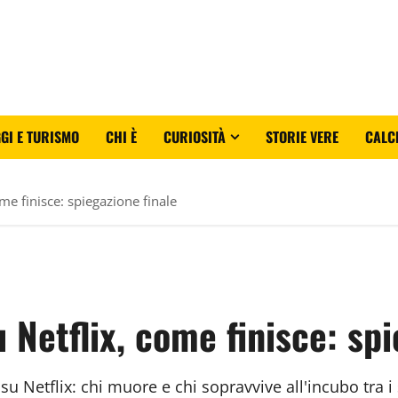
GI E TURISMO
CHI È
CURIOSITÀ
STORIE VERE
CALC
me finisce: spiegazione finale
 Netflix, come finisce: spi
su Netflix: chi muore e chi sopravvive all'incubo tra i