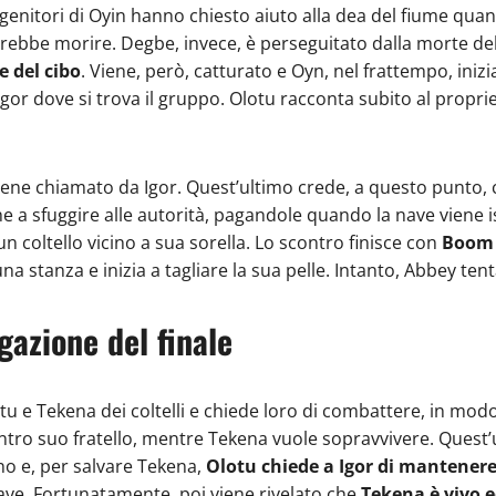
i genitori di Oyin hanno chiesto aiuto alla dea del fiume qua
trebbe morire. Degbe, invece, è perseguitato dalla morte del
e del cibo
. Viene, però, catturato e Oyn, nel frattempo, iniz
or dove si trova il gruppo. Olotu racconta subito al propriet
ene chiamato da Igor. Quest’ultimo crede, a questo punto, ch
nche a sfuggire alle autorità, pagandole quando la nave viene
 coltello vicino a sua sorella. Lo scontro finisce con
Boom c
a stanza e inizia a tagliare la sua pelle. Intanto, Abbey ten
gazione del finale
tu e Tekena dei coltelli e chiede loro di combattere, in mod
ntro suo fratello, mentre Tekena vuole sopravvivere. Quest’u
ano e, per salvare Tekena,
Olotu chiede a Igor di mantenere
nave. Fortunatamente, poi viene rivelato che
Tekena è vivo e