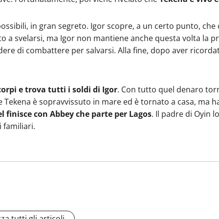
ssibili, in gran segreto. Igor scopre, a un certo punto, che c
to a svelarsi, ma Igor non mantiene anche questa volta la 
dere di combattere per salvarsi. Alla fine, dopo aver ricorda
orpi e trova tutti i soldi di Igor
. Con tutto quel denaro tor
he Tekena è sopravvissuto in mare ed è tornato a casa, ma h
l finisce con Abbey che parte per Lagos
. Il padre di Oyin 
 familiari.
za tutti gli articoli