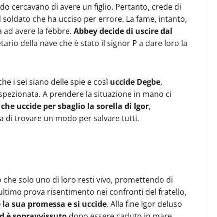
ndo cercavano di avere un figlio. Pertanto, crede di
 soldato che ha ucciso per errore. La fame, intanto,
ia ad avere la febbre.
Abbey decide di uscire dal
ario della nave che è stato il signor P a dare loro la
e i sei siano delle spie e così
uccide Degbe
,
 ispezionata. A prendere la situazione in mano ci
he uccide per sbaglio la sorella di Igor
,
ta di trovare un modo per salvare tutti.
o che solo uno di loro resti vivo, promettendo di
ltimo prova risentimento nei confronti del fratello,
 la sua promessa e si uccide
. Alla fine Igor deluso
d è sopravvissuto
dopo essere caduto in mare.