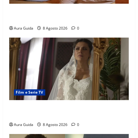
Serie Netflix consigliate: cosa guardare stasera
(Guida 2026)
Aura Guida
8 Agosto 2026
0
Film e Serie TV
L’Erede soap turca: Yıldız sposa Dalyan? La verità
sulla trama
Aura Guida
8 Agosto 2026
0