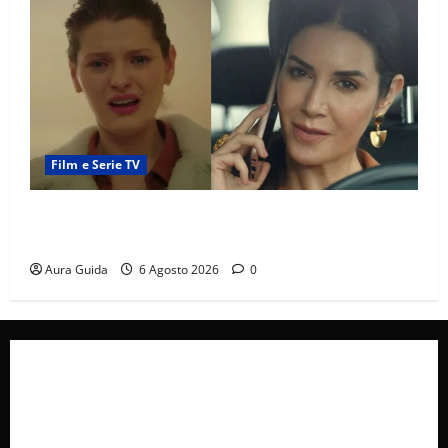
Film e Serie TV
Tutto per la mia famiglia, Suzan e Harika povere:
torneranno ricche? Spoiler
Aura Guida
6 Agosto 2026
0
Collabora con Noi – Promuovi il Tuo Brand su
latuafonte.com
Cookie Policy