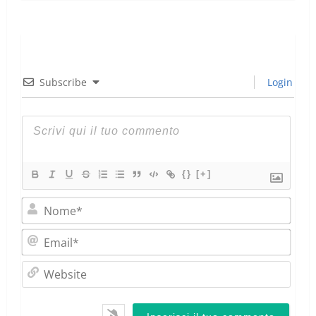
Subscribe
Login
{}
[+]
Nom
Emai
Webs