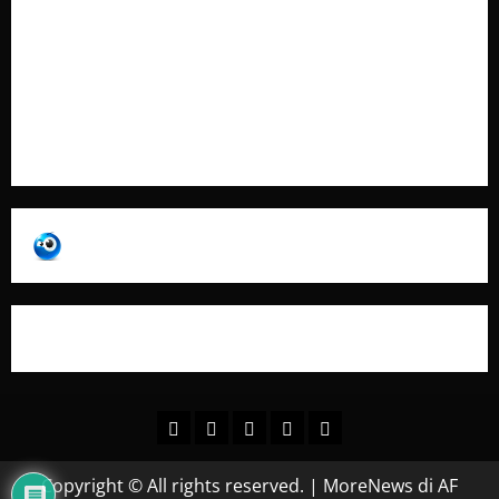
Contatti
Pubblicità
Collabora con Noi – Promuovi il Tuo Brand su
latuafonte.com
Copyright © All rights reserved.
|
MoreNews
di AF