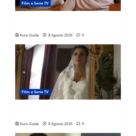
Film e Serie TV
Serie Netflix consigliate: cosa guardare stasera
(Guida 2026)
Aura Guida
8 Agosto 2026
0
Film e Serie TV
L’Erede soap turca: Yıldız sposa Dalyan? La
verità sulla trama
Aura Guida
8 Agosto 2026
0