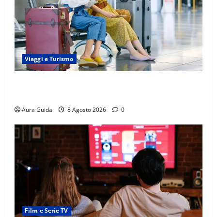
Viaggi e Turismo
Capitali Europee Low Cost: 7 Mete Economiche per
un Weekend Perfetto
Aura Guida
8 Agosto 2026
0
Film e Serie TV