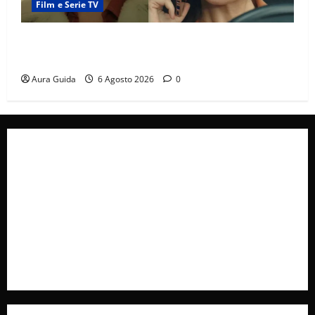
Film e Serie TV
Tutto per la mia famiglia, Suzan e Harika povere:
torneranno ricche? Spoiler
Aura Guida
6 Agosto 2026
0
Collabora con Noi – Promuovi il Tuo Brand su
latuafonte.com
Cookie Policy
Privacy Policy
Pubblicità