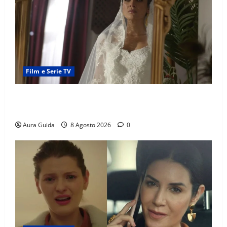
Film e Serie TV
L’Erede soap turca: Yıldız sposa Dalyan? La verità
sulla trama
Aura Guida
8 Agosto 2026
0