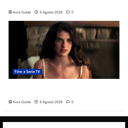
e la rivalità con Asuman
Aura Guida
6 Agosto 2026
0
Film e Serie TV
Sterling Point – L’isola dei segreti come finisce:
spiegazione finale e stagione 2
Aura Guida
6 Agosto 2026
0