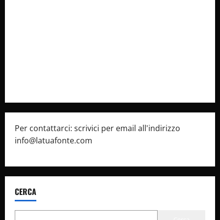
Collabora con Noi – Promuovi il Tuo Brand su
latuafonte.com
Cookie Policy
Privacy Policy
Pubblicità
Per contattarci: scrivici per email all'indirizzo
info@latuafonte.com
CERCA
Cerca