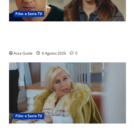
Film e Serie TV
Far Away anticipazioni: Sahin torna libero, ma la
scoperta su Zerrin fa scattare la furia contro la
madre
Aura Guida
6 Agosto 2026
0
Film e Serie TV
Chi è Feride in Forbidden Fruit? La madre di Çağatay