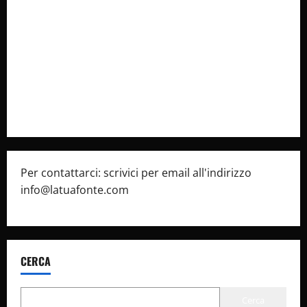
Collabora con Noi – Promuovi il Tuo Brand su
latuafonte.com
Cookie Policy
Privacy Policy
Pubblicità
Per contattarci: scrivici per email all'indirizzo
info@latuafonte.com
CERCA
Cerca