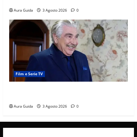
cosa succede la prima notte di nozze
Aura Guida
3 Agosto 2026
0
Film e Serie TV
Forbidden Fruit, chi è Hasan Ali e cosa vuole
davvero: anticipazioni
Aura Guida
3 Agosto 2026
0