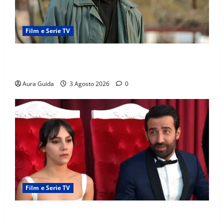
Film e Serie TV
Tutto per la mia famiglia, Kadir arrestato: esce di
prigione? Chi l’ha incastrato
Aura Guida
3 Agosto 2026
0
Film e Serie TV
Far Away, Zerrin sposa Demir: perché ha accettato e