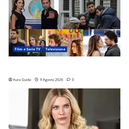
Film e Serie TV
Televisione
Soap opera turche su Canale 5, quando vanno in
onda con Verità nascoste dal 24 agosto 2026
Aura Guida
9 Agosto 2026
0