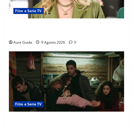
Film e Serie TV
Forbidden Fruit: Feride crede che Yildiz sia l’amante
di Hasan Ali! Cosa succede
Aura Guida
9 Agosto 2026
0
Film e Serie TV
Tutto per la mia famiglia, gli Eren recuperano i soldi
rubati da Cemile?