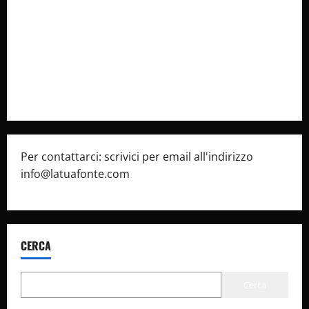
latuafonte.com
Cookie Policy
Privacy Policy
Pubblicità
Per contattarci: scrivici per email all'indirizzo
info@latuafonte.com
CERCA
Cerca