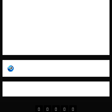
Cookie Policy
Contatti
Pubblicità
Collabora con Noi – Promuovi il Tuo Brand su
latuafonte.com