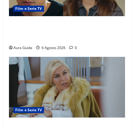
Film e Serie TV
Far Away anticipazioni: Sahin torna libero, ma la
scoperta su Zerrin fa scattare la furia contro la
madre
Aura Guida
6 Agosto 2026
0
Film e Serie TV
Chi è Feride in Forbidden Fruit? La madre di Çağatay
e la rivalità con Asuman