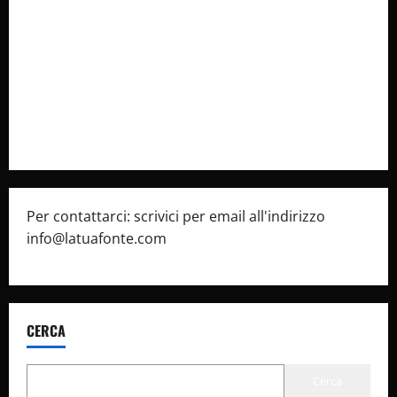
latuafonte.com
Cookie Policy
Privacy Policy
Pubblicità
Per contattarci: scrivici per email all'indirizzo
info@latuafonte.com
CERCA
Cerca