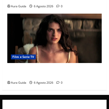
Aura Guida
6 Agosto 2026
0
Film e Serie TV
Sterling Point – L’isola dei segreti come finisce:
spiegazione finale e stagione 2
Aura Guida
6 Agosto 2026
0
Collabora con Noi – Promuovi il Tuo Brand su