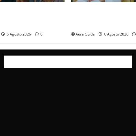
ticipazioni: Sahin torna
Chi è Feride in Forbidden Fru
a scoperta su Zerrin fa
madre di Çağatay e la rivalit
furia contro la madre
Asuman
6 Agosto 2026
0
Aura Guida
6 Agosto 2026