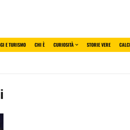
GI E TURISMO
CHI È
CURIOSITÀ
STORIE VERE
CALC
i