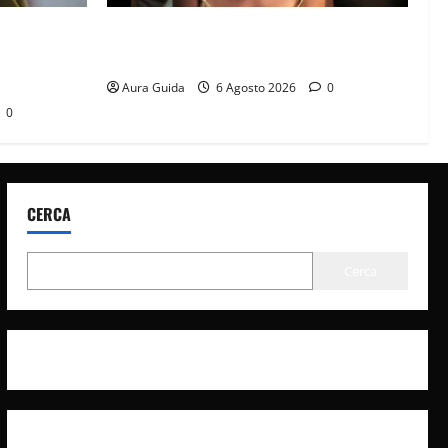
it? La
Sterling Point – L’isola dei segreti come
à con
finisce: spiegazione finale e stagione 2
Aura Guida
6 Agosto 2026
0
0
CERCA
Cerca
Privacy Policy