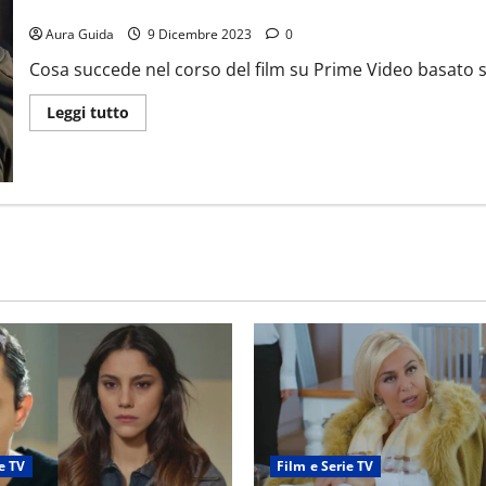
Silver e il libro dei sogni come finisce: spiegazione finale e il se
Aura Guida
9 Dicembre 2023
0
Cosa succede nel corso del film su Prime Video basato sul 
Leggi tutto
e TV
Film e Serie TV