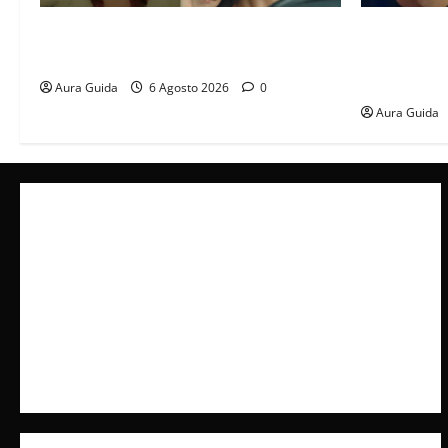
Tutto per la mia famiglia, Suzan e Harika
Far Away an
povere: torneranno ricche? Spoiler
libero, ma l
scattare la 
Aura Guida
6 Agosto 2026
0
Aura Guida
Collabora con Noi – Promuovi il Tuo Brand su
latuafonte.com
Cookie Policy
Privacy Policy
Pubblicità