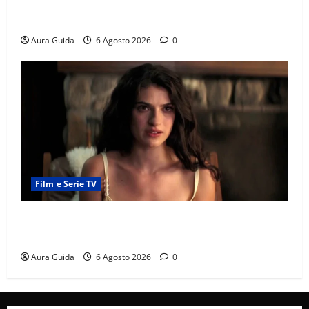
Chi è Feride in Forbidden Fruit? La madre di Çağatay
e la rivalità con Asuman
Aura Guida
6 Agosto 2026
0
Film e Serie TV
Sterling Point – L’isola dei segreti come finisce:
spiegazione finale e stagione 2
Aura Guida
6 Agosto 2026
0