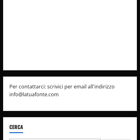
Collabora con Noi – Promuovi il Tuo Brand su
latuafonte.com
Cookie Policy
Privacy Policy
Pubblicità
Per contattarci: scrivici per email all'indirizzo
info@latuafonte.com
CERCA