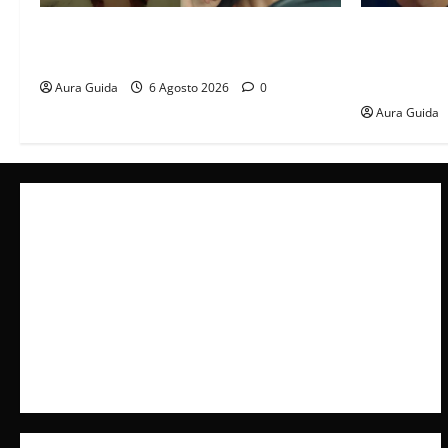
Tutto per la mia famiglia, Suzan e Harika
Far Away an
povere: torneranno ricche? Spoiler
libero, ma l
scattare la 
Aura Guida
6 Agosto 2026
0
Aura Guida
Collabora con Noi – Promuovi il Tuo Brand su
latuafonte.com
Cookie Policy
Privacy Policy
Pubblicità