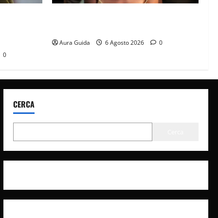
it? La
Sterling Point – L’isola dei segreti come
à con
finisce: spiegazione finale e stagione 2
Aura Guida
6 Agosto 2026
0
0
CERCA
Cerca
Privacy Policy