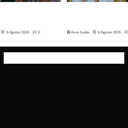
ticipazioni: Sahin torna
Chi è Feride in Forbidden Fru
a scoperta su Zerrin fa
madre di Çağatay e la rivalit
furia contro la madre
Asuman
6 Agosto 2026
0
Aura Guida
6 Agosto 2026