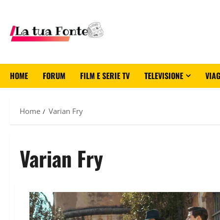
HOME
FORUM
FILM E SERIE TV
TELEVISIONE
VIAG
Home
Varian Fry
Varian Fry