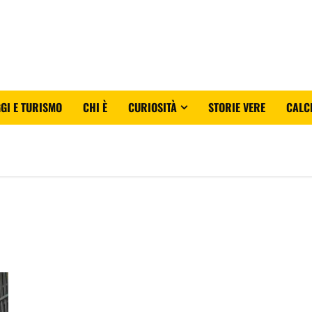
GI E TURISMO
CHI È
CURIOSITÀ
STORIE VERE
CALC