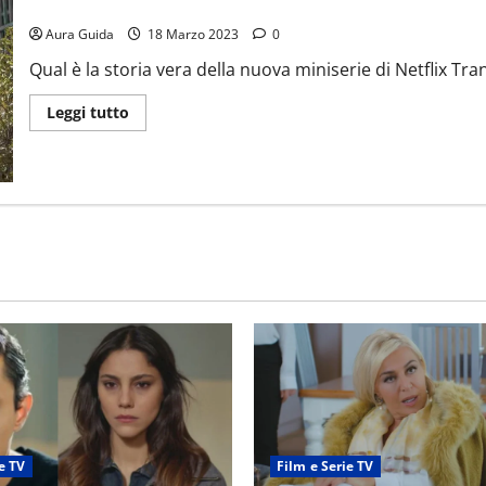
Transatlantic storia vera: chi sono Varian Fry e Mary Jayne Gold
Aura Guida
18 Marzo 2023
0
Qual è la storia vera della nuova miniserie di Netflix Tran
Leggi tutto
e TV
Film e Serie TV