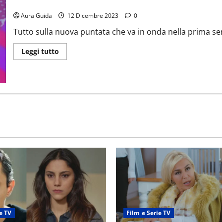
Le Iene 12 dicembre: a che ora inizia e finisce, anticipazioni e osp
Aura Guida
12 Dicembre 2023
0
Tutto sulla nuova puntata che va in onda nella prima se
Leggi tutto
e TV
Film e Serie TV