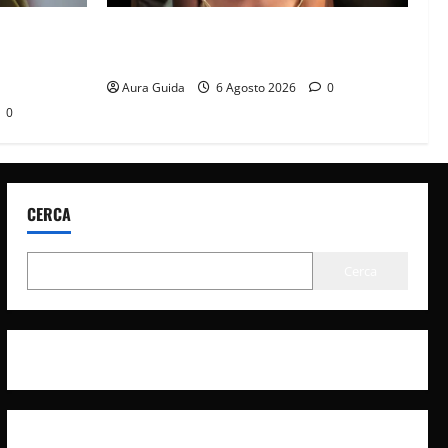
it? La
Sterling Point – L’isola dei segreti come
à con
finisce: spiegazione finale e stagione 2
Aura Guida
6 Agosto 2026
0
0
CERCA
Cerca
Privacy Policy