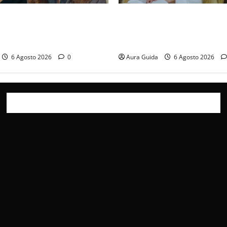
ticipazioni: Sahin torna
Chi è Feride in Forbidden Fru
a scoperta su Zerrin fa
madre di Çağatay e la rivalit
furia contro la madre
Asuman
6 Agosto 2026
0
Aura Guida
6 Agosto 2026