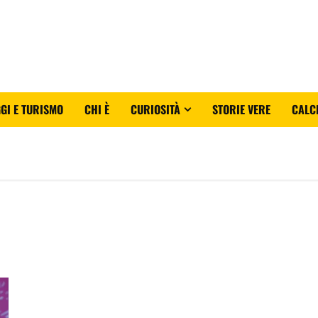
GI E TURISMO
CHI È
CURIOSITÀ
STORIE VERE
CALC