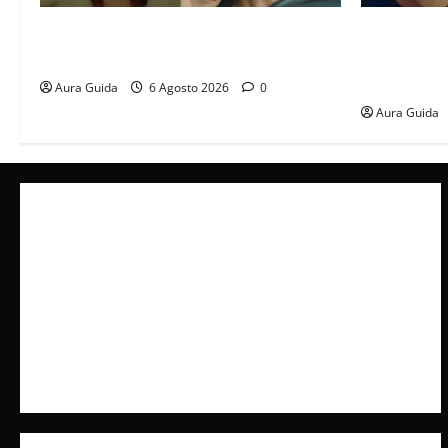
Tutto per la mia famiglia, Suzan e Harika
Far Away an
povere: torneranno ricche? Spoiler
libero, ma l
scattare la 
Aura Guida
6 Agosto 2026
0
Aura Guida
Collabora con Noi – Promuovi il Tuo Brand su
latuafonte.com
Cookie Policy
Privacy Policy
Pubblicità