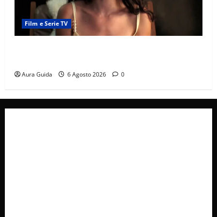
Film e Serie TV
Sterling Point – L’isola dei segreti come finisce:
spiegazione finale e stagione 2
Aura Guida
6 Agosto 2026
0
Collabora con Noi – Promuovi il Tuo Brand su
latuafonte.com
Cookie Policy
Privacy Policy
Pubblicità