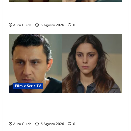
Tutto per la mia famiglia, Suzan e Harika povere:
torneranno ricche? Spoiler
Aura Guida
6 Agosto 2026
0
Film e Serie TV
Far Away anticipazioni: Sahin torna libero, ma la
scoperta su Zerrin fa scattare la furia contro la
madre
Aura Guida
6 Agosto 2026
0