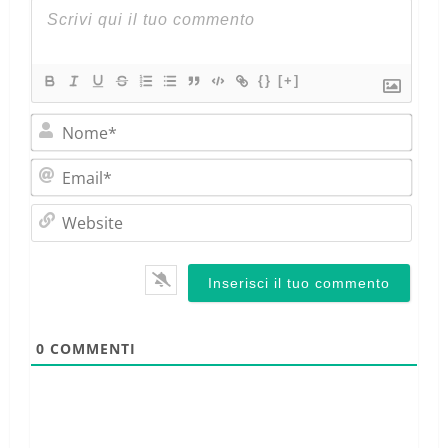
{}
[+]
Nom
Emai
Webs
0
COMMENTI