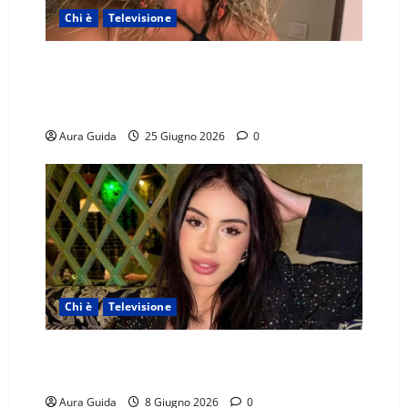
Chi è
Televisione
Temptation Island 2026, chi è la single Giada:
cognome, Instagram, lavoro, storia con
Alessandra e Rosario
Aura Guida
25 Giugno 2026
0
Chi è
Televisione
Temptation Island 2026, chi è Sara: età, origini,
lavoro, Instagram
Aura Guida
8 Giugno 2026
0