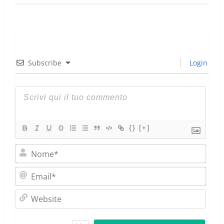
Subscribe
Login
{}
[+]
Nom
Emai
Webs