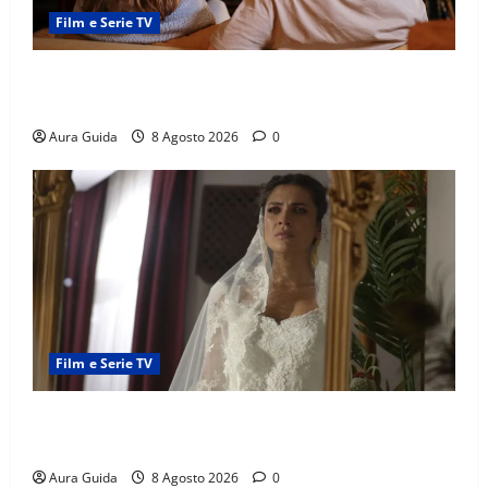
Film e Serie TV
Serie Netflix consigliate: cosa guardare stasera
(Guida 2026)
Aura Guida
8 Agosto 2026
0
Film e Serie TV
L’Erede soap turca: Yıldız sposa Dalyan? La verità
sulla trama
Aura Guida
8 Agosto 2026
0