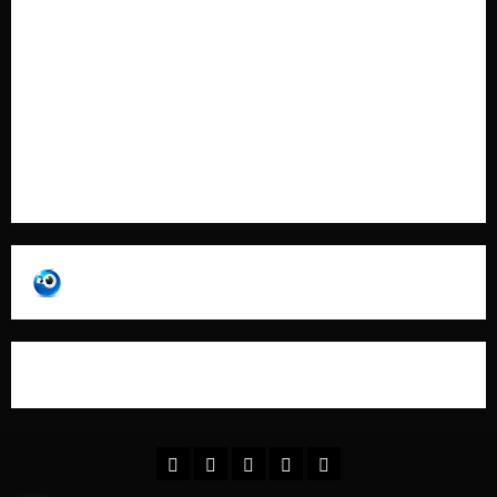
Cookie Policy
Contatti
Pubblicità
Collabora con Noi – Promuovi il Tuo Brand su
latuafonte.com