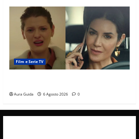
Film e Serie TV
Tutto per la mia famiglia, Suzan e Harika povere:
torneranno ricche? Spoiler
Aura Guida
6 Agosto 2026
0
Collabora con Noi – Promuovi il Tuo Brand su
latuafonte.com