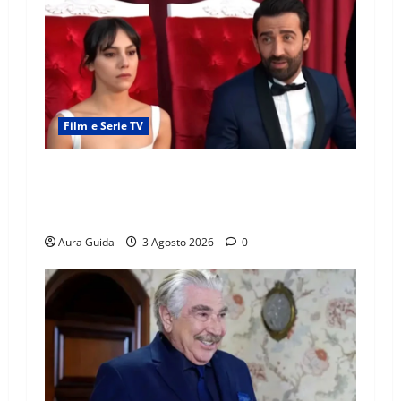
Film e Serie TV
Far Away, Zerrin sposa Demir: perché ha
accettato e cosa succede la prima notte di
nozze
Aura Guida
3 Agosto 2026
0