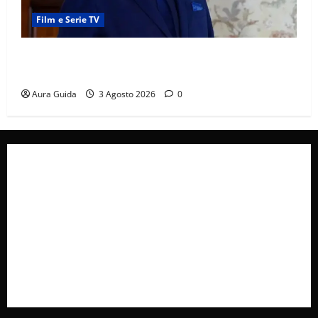
Film e Serie TV
Forbidden Fruit, chi è Hasan Ali e cosa vuole
davvero: anticipazioni
Aura Guida
3 Agosto 2026
0
Collabora con Noi – Promuovi il Tuo Brand su
latuafonte.com
Cookie Policy
Privacy Policy
Pubblicità