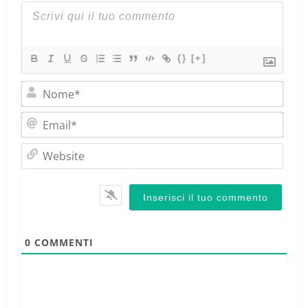
{}
[+]
Nom
Emai
Webs
0
COMMENTI