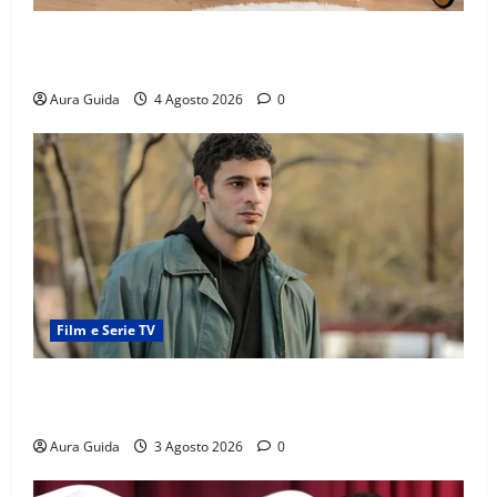
Materasso per letto a castello: come scegliere quello
giusto per il massimo comfort?
Aura Guida
4 Agosto 2026
0
Film e Serie TV
Tutto per la mia famiglia, Kadir arrestato: esce di
prigione? Chi l’ha incastrato
Aura Guida
3 Agosto 2026
0