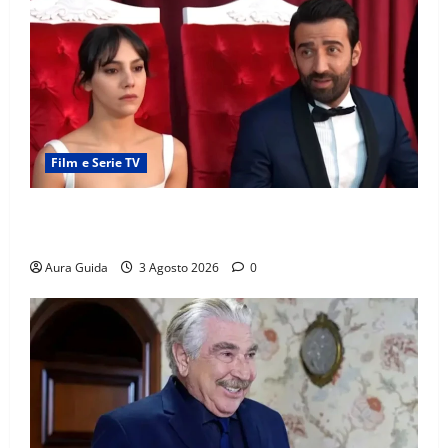
Film e Serie TV
Far Away, Zerrin sposa Demir: perché ha accettato e
cosa succede la prima notte di nozze
Aura Guida
3 Agosto 2026
0