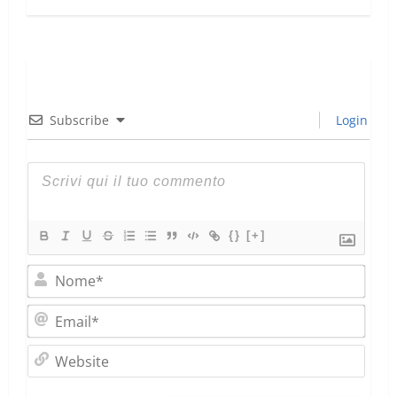
Subscribe
Login
{}
[+]
Nom
Emai
Webs