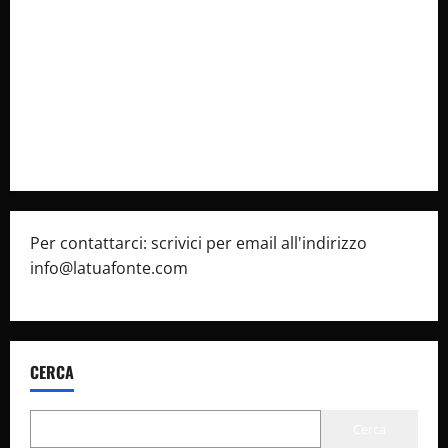
latuafonte.com
Cookie Policy
Privacy Policy
Pubblicità
Per contattarci: scrivici per email all'indirizzo
info@latuafonte.com
CERCA
Cerca