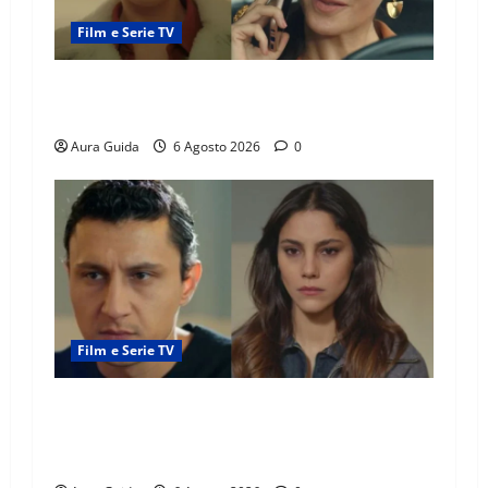
Film e Serie TV
Tutto per la mia famiglia, Suzan e Harika
povere: torneranno ricche? Spoiler
Aura Guida
6 Agosto 2026
0
Film e Serie TV
Far Away anticipazioni: Sahin torna libero, ma
la scoperta su Zerrin fa scattare la furia contro
la madre