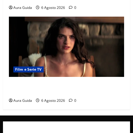
Aura Guida
6 Agosto 2026
0
Film e Serie TV
Sterling Point – L’isola dei segreti come finisce:
spiegazione finale e stagione 2
Aura Guida
6 Agosto 2026
0
Collabora con Noi – Promuovi il Tuo Brand su