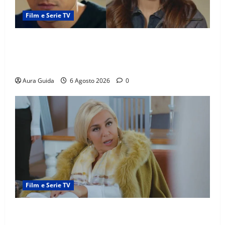
Film e Serie TV
Far Away anticipazioni: Sahin torna libero, ma la
scoperta su Zerrin fa scattare la furia contro la
madre
Aura Guida
6 Agosto 2026
0
Film e Serie TV
Chi è Feride in Forbidden Fruit? La madre di Çağatay
e la rivalità con Asuman