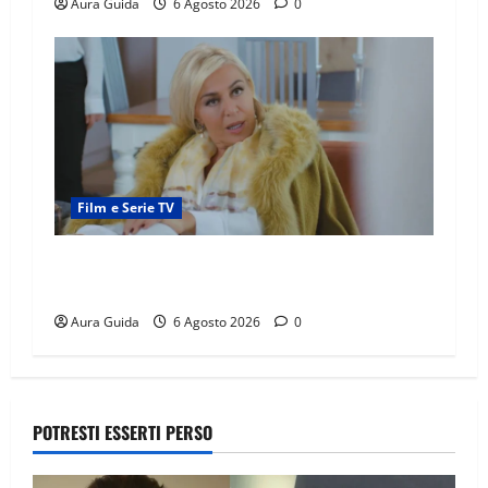
Aura Guida
6 Agosto 2026
0
Film e Serie TV
Chi è Feride in Forbidden Fruit? La madre di
Çağatay e la rivalità con Asuman
Aura Guida
6 Agosto 2026
0
POTRESTI ESSERTI PERSO