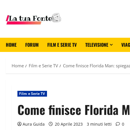
HOME
FORUM
FILM E SERIE TV
TELEVISIONE
VIAG
Home
Film e Serie TV
Come finisce Florida Man: spiegazi
Film e Serie TV
Come finisce Florida Ma
Aura Guida
20 Aprile 2023
3 minuti letti
0