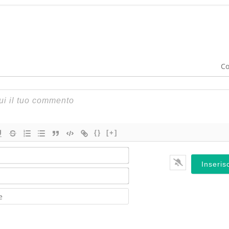
Co
{}
[+]
Nome*
Email*
Website