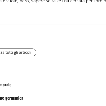
inale vuole, però, sapere se Mike l’ha cercata per l’oro
za tutti gli articoli
 morale
ione germanica