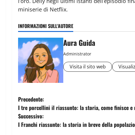
l’oro. Delly negli ultimi istanti dell’episodio f
miniserie di Netflix.
INFORMAZIONI SULL'AUTORE
Aura Guida
Administrator
Visita il sito web
Visualiz
Precedente:
I tre porcellini il riassunto: la storia, come finisce e
Successivo:
I Franchi riassunto: la storia in breve della popolaz