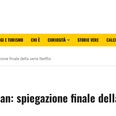
GI E TURISMO
CHI È
CURIOSITÀ
STORIE VERE
CALC
one finale della serie Netflix
n: spiegazione finale della