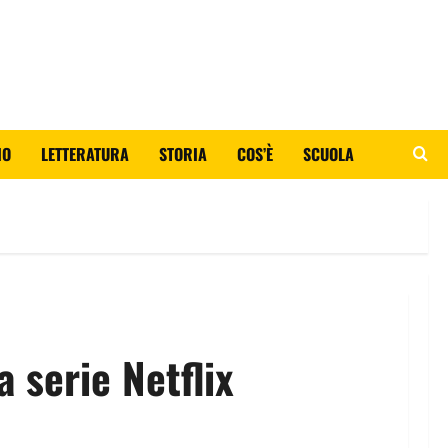
IO
LETTERATURA
STORIA
COS’È
SCUOLA
 serie Netflix