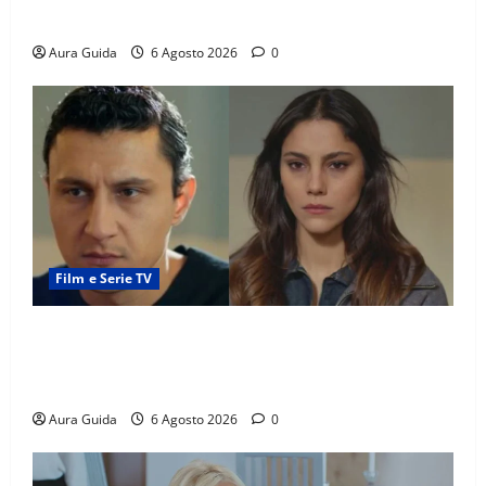
torneranno ricche? Spoiler
Aura Guida
6 Agosto 2026
0
Film e Serie TV
Far Away anticipazioni: Sahin torna libero, ma la
scoperta su Zerrin fa scattare la furia contro la
madre
Aura Guida
6 Agosto 2026
0