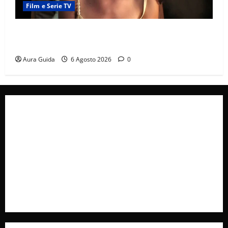
Film e Serie TV
Sterling Point – L’isola dei segreti come finisce:
spiegazione finale e stagione 2
Aura Guida
6 Agosto 2026
0
Collabora con Noi – Promuovi il Tuo Brand su
latuafonte.com
Cookie Policy
Privacy Policy
Pubblicità