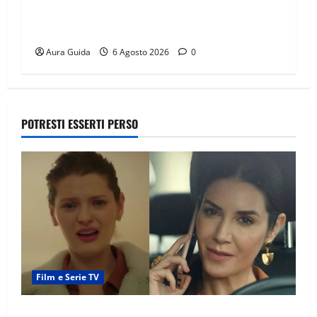
Chi è Feride in Forbidden Fruit? La madre di
Çağatay e la rivalità con Asuman
Aura Guida
6 Agosto 2026
0
POTRESTI ESSERTI PERSO
Film e Serie TV
Tutto per la mia famiglia, Suzan e Harika povere: