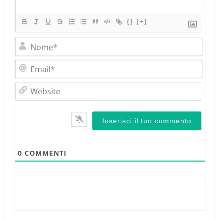
{}
[+]
Nom
Emai
Webs
0
COMMENTI