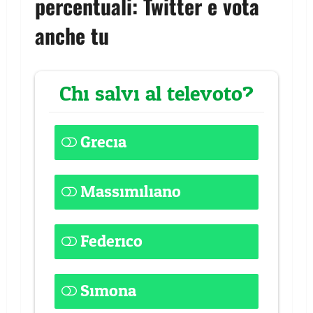
percentuali: Twitter e vota
anche tu
Chi salvi al televoto?
Grecia
29 ( 3.97 % )
Massimiliano
171 ( 23.42 % )
Federico
30 ( 4.11 % )
Simona
376 ( 51.51 % )