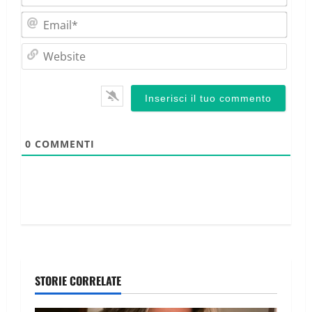
Emai
Webs
0
COMMENTI
STORIE CORRELATE