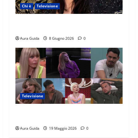
Chi è
Televisione
Temptation Island 2026, chi è Sara: età, origini,
lavoro, Instagram
Aura Guida
8 Giugno 2026
0
Televisione
GF Vip 2026 sondaggio finale: chi vincerà?
Percentuali in diretta
Aura Guida
19 Maggio 2026
0