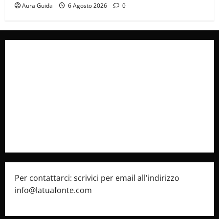
Aura Guida
6 Agosto 2026
0
Collabora con Noi – Promuovi il Tuo Brand su
latuafonte.com
Cookie Policy
Privacy Policy
Pubblicità
Per contattarci: scrivici per email all'indirizzo
info@latuafonte.com