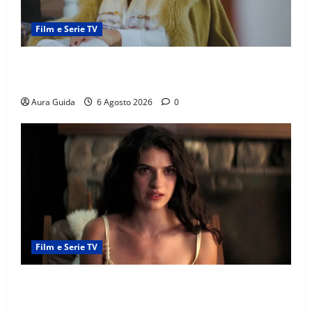
Film e Serie TV
Chi è Feride in Forbidden Fruit? La madre di Çağatay
e la rivalità con Asuman
Aura Guida
6 Agosto 2026
0
Film e Serie TV
Sterling Point – L’isola dei segreti come finisce:
spiegazione finale e stagione 2