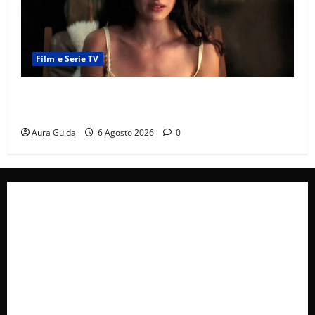
Film e Serie TV
Sterling Point – L’isola dei segreti come finisce:
spiegazione finale e stagione 2
Aura Guida
6 Agosto 2026
0
Collabora con Noi – Promuovi il Tuo Brand su
latuafonte.com
Cookie Policy
Privacy Policy
Pubblicità