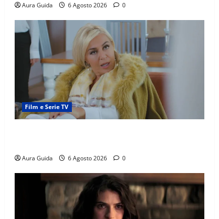
Aura Guida
6 Agosto 2026
0
Film e Serie TV
Chi è Feride in Forbidden Fruit? La madre di Çağatay
e la rivalità con Asuman
Aura Guida
6 Agosto 2026
0