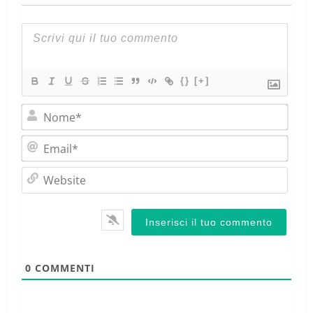
{}
[+]
Nom
Emai
Webs
0
COMMENTI