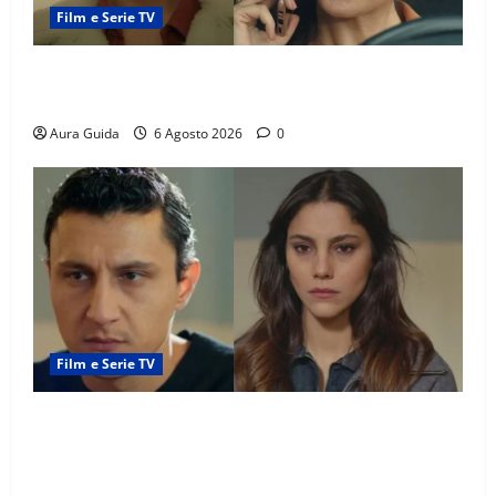
Film e Serie TV
Tutto per la mia famiglia, Suzan e Harika povere:
torneranno ricche? Spoiler
Aura Guida
6 Agosto 2026
0
Film e Serie TV
Far Away anticipazioni: Sahin torna libero, ma la
scoperta su Zerrin fa scattare la furia contro la
madre