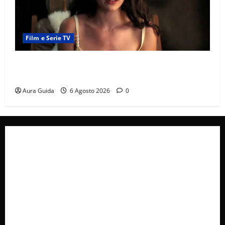
Film e Serie TV
Sterling Point – L’isola dei segreti come finisce:
spiegazione finale e stagione 2
Aura Guida
6 Agosto 2026
0
Collabora con Noi – Promuovi il Tuo Brand su
latuafonte.com
Cookie Policy
Privacy Policy
Pubblicità