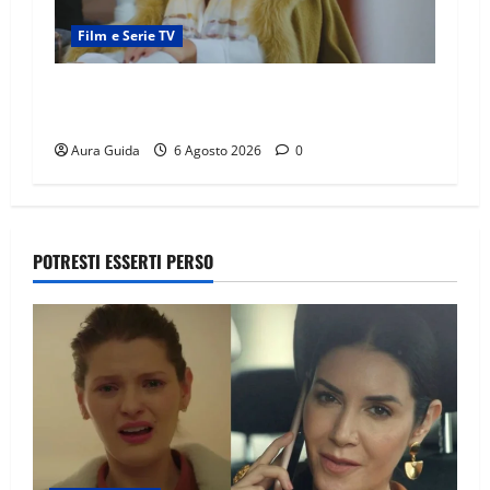
Film e Serie TV
Chi è Feride in Forbidden Fruit? La madre di
Çağatay e la rivalità con Asuman
Aura Guida
6 Agosto 2026
0
POTRESTI ESSERTI PERSO