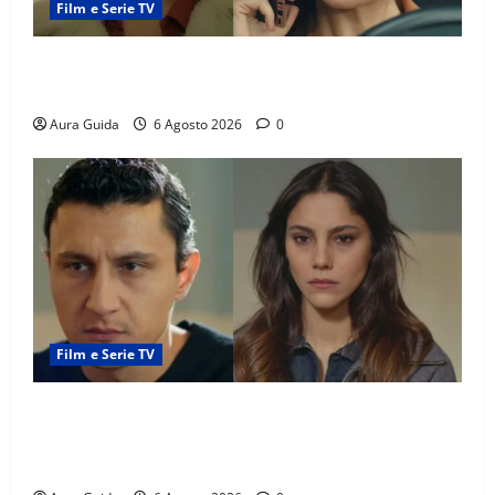
Film e Serie TV
Tutto per la mia famiglia, Suzan e Harika povere:
torneranno ricche? Spoiler
Aura Guida
6 Agosto 2026
0
Film e Serie TV
Far Away anticipazioni: Sahin torna libero, ma la
scoperta su Zerrin fa scattare la furia contro la
madre