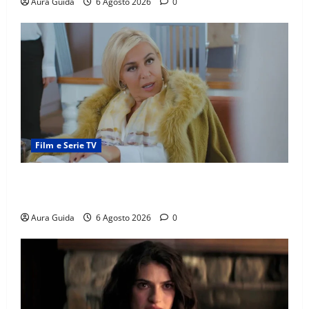
Aura Guida
6 Agosto 2026
0
Film e Serie TV
Chi è Feride in Forbidden Fruit? La madre di Çağatay
e la rivalità con Asuman
Aura Guida
6 Agosto 2026
0