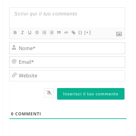
{}
[+]
Nom
Emai
Webs
0
COMMENTI