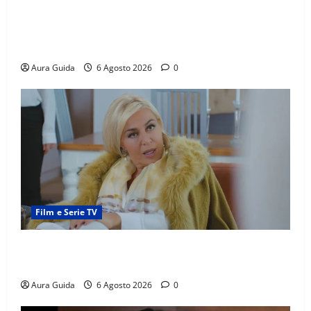
Far Away anticipazioni: Sahin torna libero, ma la
scoperta su Zerrin fa scattare la furia contro la
madre
Aura Guida
6 Agosto 2026
0
Film e Serie TV
Chi è Feride in Forbidden Fruit? La madre di Çağatay
e la rivalità con Asuman
Aura Guida
6 Agosto 2026
0