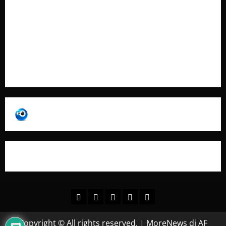
Contatti
Pubblicità
Collabora con Noi – Promuovi il Tuo Brand su
latuafonte.com
Copyright © All rights reserved.
|
MoreNews
di AF