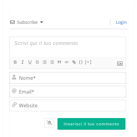
Subscribe
Login
{}
[+]
Nom
Emai
Webs