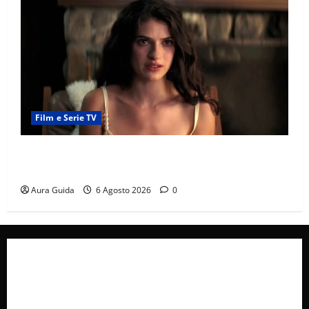
Film e Serie TV
Sterling Point – L’isola dei segreti come finisce:
spiegazione finale e stagione 2
Aura Guida
6 Agosto 2026
0
Collabora con Noi – Promuovi il Tuo Brand su
latuafonte.com
Cookie Policy