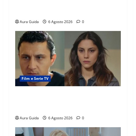
Tutto per la mia famiglia, Suzan e Harika
povere: torneranno ricche? Spoiler
Aura Guida
6 Agosto 2026
0
Film e Serie TV
Far Away anticipazioni: Sahin torna libero, ma
la scoperta su Zerrin fa scattare la furia contro
la madre
Aura Guida
6 Agosto 2026
0