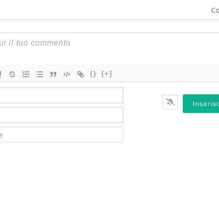
Co
{}
[+]
Nome*
Email*
Website