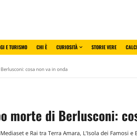
GI E TURISMO
CHI È
CURIOSITÀ
STORIE VERE
CALC
 Berlusconi: cosa non va in onda
o morte di Berlusconi: co
diaset e Rai tra Terra Amara, L'Isola dei Famosi e 