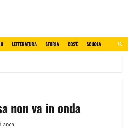
IO
LETTERATURA
STORIA
COS’È
SCUOLA
sa non va in onda
Blanca