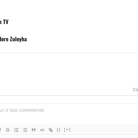
e TV
dere Zuleyha
Co
{}
[+]