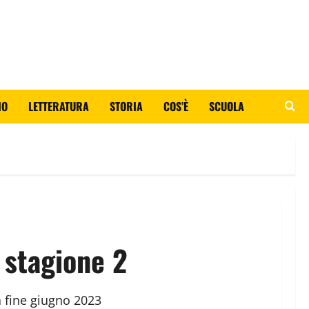
IO
LETTERATURA
STORIA
COS’È
SCUOLA
 stagione 2
a fine giugno 2023