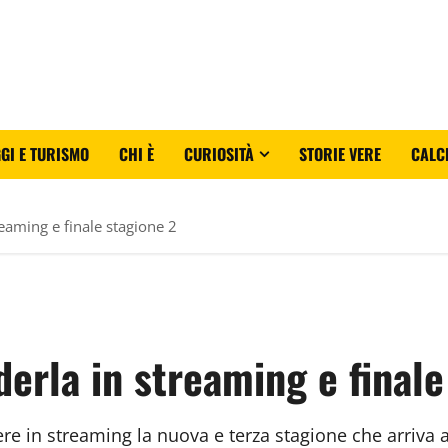
GI E TURISMO
CHI È
CURIOSITÀ
STORIE VERE
CALC
eaming e finale stagione 2
erla in streaming e finale
e in streaming la nuova e terza stagione che arriva 