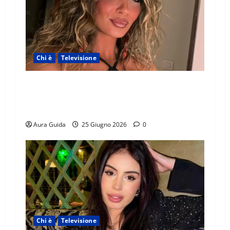
Chi è
Televisione
Temptation Island 2026, chi è la single Giada:
cognome, Instagram, lavoro, storia con
Alessandra e Rosario
Aura Guida
25 Giugno 2026
0
Chi è
Televisione