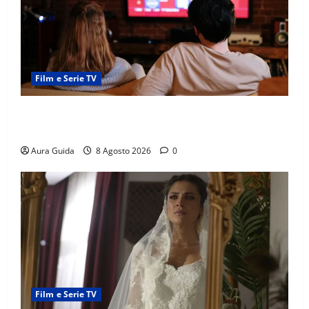
Film e Serie TV
Serie Netflix consigliate: cosa guardare stasera
(Guida 2026)
Aura Guida
8 Agosto 2026
0
Film e Serie TV