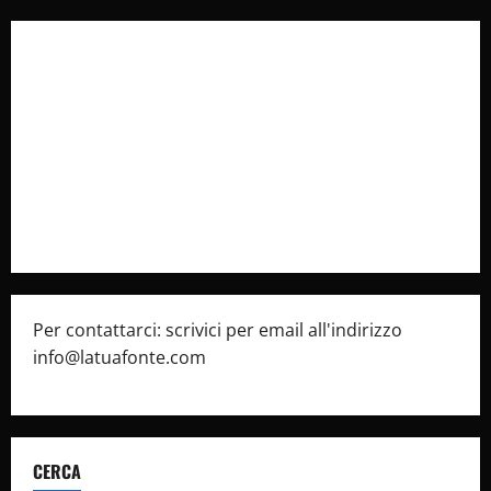
Collabora con Noi – Promuovi il Tuo Brand su
latuafonte.com
Cookie Policy
Privacy Policy
Pubblicità
Per contattarci: scrivici per email all'indirizzo
info@latuafonte.com
CERCA