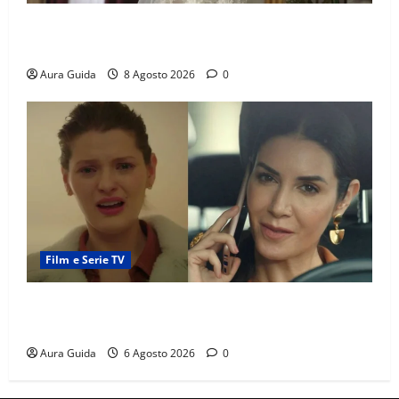
L’Erede soap turca: Yıldız sposa Dalyan? La verità
sulla trama
Aura Guida
8 Agosto 2026
0
Film e Serie TV
Tutto per la mia famiglia, Suzan e Harika povere:
torneranno ricche? Spoiler
Aura Guida
6 Agosto 2026
0