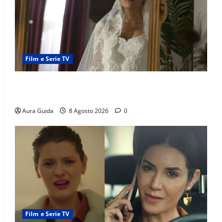
Film e Serie TV
L’Erede soap turca: Yıldız sposa Dalyan? La verità
sulla trama
Aura Guida
8 Agosto 2026
0
Film e Serie TV