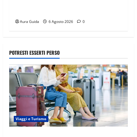
Tutto per la mia famiglia, Suzan e Harika
povere: torneranno ricche? Spoiler
Aura Guida
6 Agosto 2026
0
POTRESTI ESSERTI PERSO
Viaggi e Turismo
Capitali Europee Low Cost: 7 Mete Economiche per