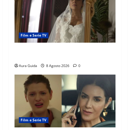
Film e Serie TV
L’Erede soap turca: Yıldız sposa Dalyan? La
verità sulla trama
Aura Guida
8 Agosto 2026
0
Film e Serie TV