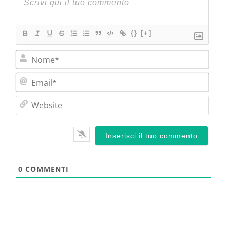
{}
[+]
Nom
Emai
Webs
0
COMMENTI