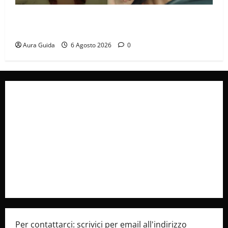
Tutto per la mia famiglia, Suzan e Harika povere:
torneranno ricche? Spoiler
Aura Guida
6 Agosto 2026
0
Collabora con Noi – Promuovi il Tuo Brand su
latuafonte.com
Cookie Policy
Privacy Policy
Pubblicità
Per contattarci: scrivici per email all'indirizzo