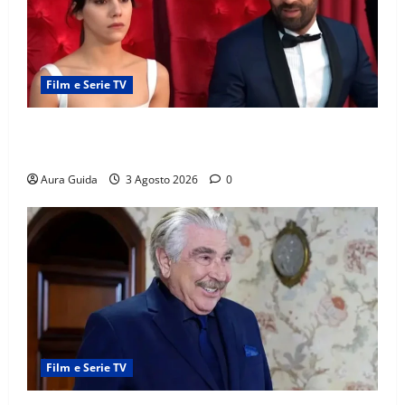
Film e Serie TV
Far Away, Zerrin sposa Demir: perché ha accettato e
cosa succede la prima notte di nozze
Aura Guida
3 Agosto 2026
0
Film e Serie TV