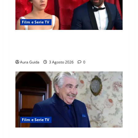
Film e Serie TV
Far Away, Zerrin sposa Demir: perché ha
accettato e cosa succede la prima notte di
nozze
Aura Guida
3 Agosto 2026
0
Film e Serie TV
Forbidden Fruit, chi è Hasan Ali e cosa vuole