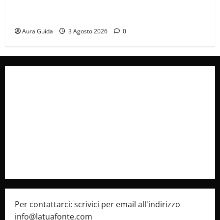
Forbidden Fruit, chi è Hasan Ali e cosa vuole
davvero: anticipazioni
Aura Guida
3 Agosto 2026
0
Collabora con Noi – Promuovi il Tuo Brand su
latuafonte.com
Cookie Policy
Privacy Policy
Pubblicità
Per contattarci: scrivici per email all'indirizzo
info@latuafonte.com