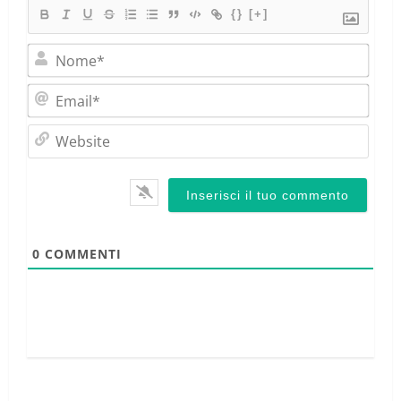
{}
[+]
Nom
Emai
Webs
0
COMMENTI