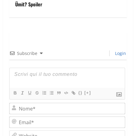
Ümit? Spoiler
Subscribe
Login
{}
[+]
Nom
Emai
Webs