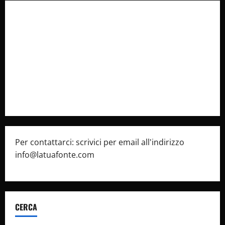
Collabora con Noi – Promuovi il Tuo Brand su
latuafonte.com
Cookie Policy
Privacy Policy
Pubblicità
Per contattarci: scrivici per email all'indirizzo
info@latuafonte.com
CERCA