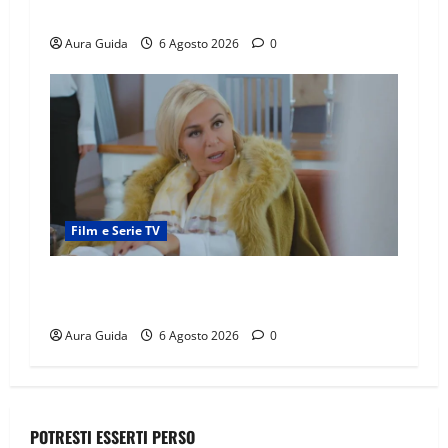
la madre
Aura Guida
6 Agosto 2026
0
Film e Serie TV
Chi è Feride in Forbidden Fruit? La madre di
Çağatay e la rivalità con Asuman
Aura Guida
6 Agosto 2026
0
POTRESTI ESSERTI PERSO