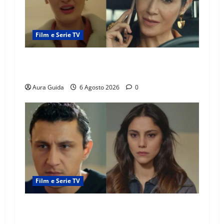
Film e Serie TV
Tutto per la mia famiglia, Suzan e Harika
povere: torneranno ricche? Spoiler
Aura Guida
6 Agosto 2026
0
Film e Serie TV
Far Away anticipazioni: Sahin torna libero, ma
la scoperta su Zerrin fa scattare la furia contro