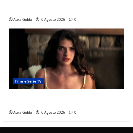
Chi è Feride in Forbidden Fruit? La madre di Çağatay
e la rivalità con Asuman
Aura Guida
6 Agosto 2026
0
Film e Serie TV
Sterling Point – L’isola dei segreti come finisce:
spiegazione finale e stagione 2
Aura Guida
6 Agosto 2026
0