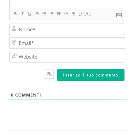
{}
[+]
Nom
Emai
Webs
0
COMMENTI