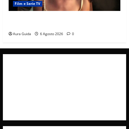
Film e Serie TV
Sterling Point – L’isola dei segreti come finisce:
spiegazione finale e stagione 2
Aura Guida
6 Agosto 2026
0
Collabora con Noi – Promuovi il Tuo Brand su
latuafonte.com
Cookie Policy
Privacy Policy
Pubblicità