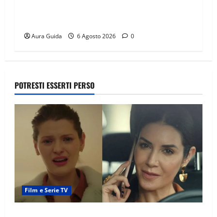
Chi è Feride in Forbidden Fruit? La madre di
Çağatay e la rivalità con Asuman
Aura Guida
6 Agosto 2026
0
POTRESTI ESSERTI PERSO
Film e Serie TV
Tutto per la mia famiglia, Suzan e Harika povere: