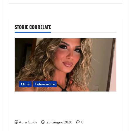
STORIE CORRELATE
Chi è
Televisione
Temptation Island 2026, chi è la single Giada:
cognome, Instagram, lavoro, storia con
Alessandra e Rosario
Aura Guida
25 Giugno 2026
0