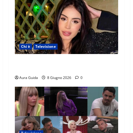
Chi è
Televisione
Temptation Island 2026, chi è Sara: età, origini,
lavoro, Instagram
Aura Guida
8 Giugno 2026
0