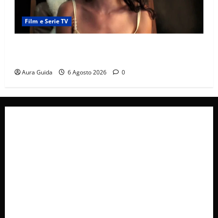
Film e Serie TV
Sterling Point – L’isola dei segreti come finisce:
spiegazione finale e stagione 2
Aura Guida
6 Agosto 2026
0
Collabora con Noi – Promuovi il Tuo Brand su
latuafonte.com
Cookie Policy
Privacy Policy
Pubblicità