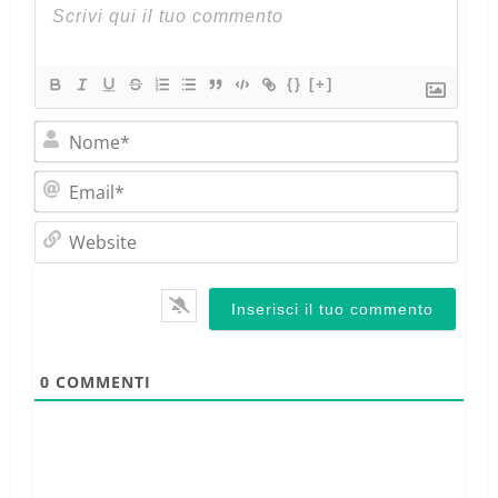
{}
[+]
Nom
Emai
Webs
0
COMMENTI