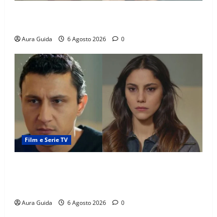
Tutto per la mia famiglia, Suzan e Harika povere:
torneranno ricche? Spoiler
Aura Guida
6 Agosto 2026
0
Film e Serie TV
Far Away anticipazioni: Sahin torna libero, ma la
scoperta su Zerrin fa scattare la furia contro la
madre
Aura Guida
6 Agosto 2026
0