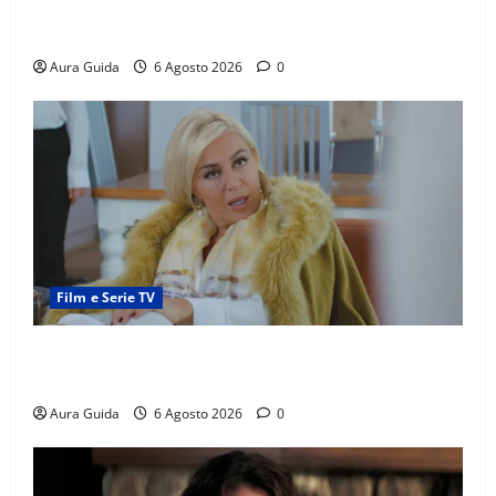
scoperta su Zerrin fa scattare la furia contro la
madre
Aura Guida
6 Agosto 2026
0
Film e Serie TV
Chi è Feride in Forbidden Fruit? La madre di Çağatay
e la rivalità con Asuman
Aura Guida
6 Agosto 2026
0