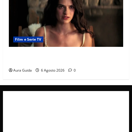
Film e Serie TV
Sterling Point – L’isola dei segreti come finisce:
spiegazione finale e stagione 2
Aura Guida
6 Agosto 2026
0
Collabora con Noi – Promuovi il Tuo Brand su
latuafonte.com
Cookie Policy
Privacy Policy