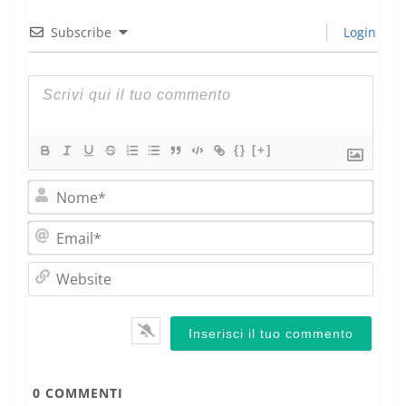
Subscribe
Login
{}
[+]
Nom
Emai
Webs
0
COMMENTI