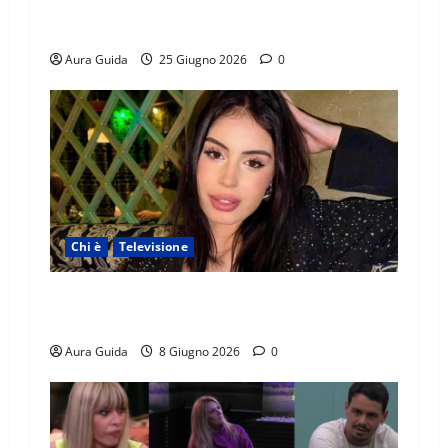
cognome, Instagram, lavoro, storia con
Alessandra e Rosario
Aura Guida
25 Giugno 2026
0
Chi è
Televisione
Temptation Island 2026, chi è Sara: età, origini,
lavoro, Instagram
Aura Guida
8 Giugno 2026
0