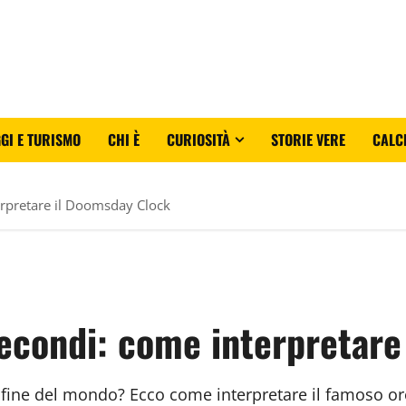
GI E TURISMO
CHI È
CURIOSITÀ
STORIE VERE
CALC
rpretare il Doomsday Clock
econdi: come interpretare
 fine del mondo? Ecco come interpretare il famoso or