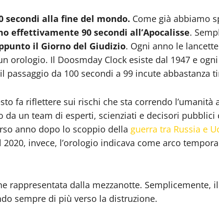
 secondi alla fine del mondo.
Come già abbiamo spie
 effettivamente 90 secondi all’Apocalisse
. Semp
punto il Giorno del Giudizio
. Ogni anno le lancett
 un orologio. Il Doosmday Clock esiste dal 1947 e ogn
 il passaggio da 100 secondi a 99 incute abbastanza t
sto fa riflettere sui rischi che sta correndo l’umanit
da un team di esperti, scienziati e decisori pubblici q
orso anno dopo lo scoppio della
guerra tra Russia e U
el 2020, invece, l’orologio indicava come arco tempor
e rappresentata dalla mezzanotte. Semplicemente, il 
ando sempre di più verso la distruzione.