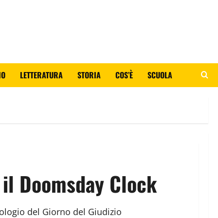
IO
LETTERATURA
STORIA
COS’È
SCUOLA
 il Doomsday Clock
ologio del Giorno del Giudizio