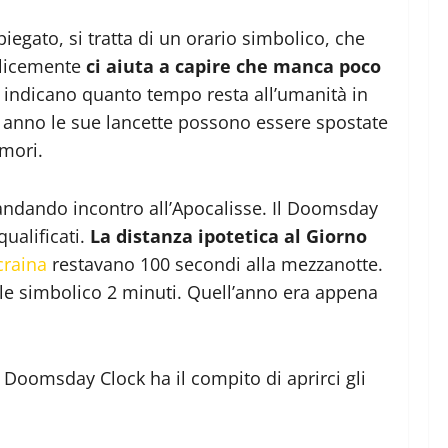
gato, si tratta di un orario simbolico, che
licemente
ci aiuta a capire che manca poco
e indicano quanto tempo resta all’umanità in
i anno le sue lancette possono essere spostate
imori.
à andando incontro all’Apocalisse. Il Doomsday
ualificati.
La distanza ipotetica al Giorno
craina
restavano 100 secondi alla mezzanotte.
ale simbolico 2 minuti. Quell’anno era appena
Doomsday Clock ha il compito di aprirci gli