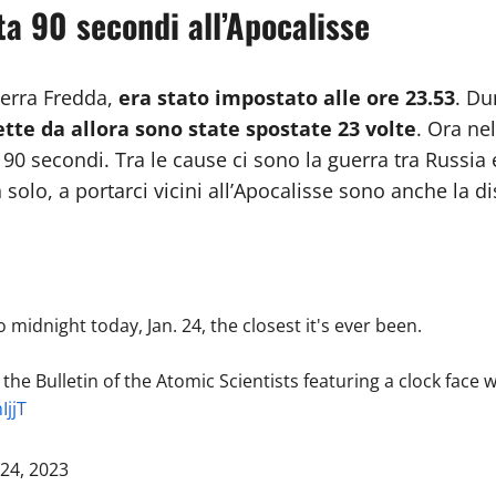
a 90 secondi all’Apocalisse
uerra Fredda,
era stato impostato alle ore 23.53
. Du
ette da allora sono state spostate 23 volte
. Ora ne
 secondi. Tra le cause ci sono la guerra tra Russia e U
solo, a portarci vicini all’Apocalisse sono anche la d
dnight today, Jan. 24, the closest it's ever been.
the Bulletin of the Atomic Scientists featuring a clock fa
IjjT
 24, 2023