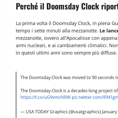
Perché il Doomsday Clock riport
La prima volta il Doomsday Clock, in piena G
tempo i sette minuti alla mezzanotte.
Le lanc
mezzanotte, ovvero all’Apocalisse con appena 90
armi nucleari, e ai cambiamenti climatici. Non 
in questi ultimi anni sono sempre più diffuse.
The Doomsday Clock was moved to 90 seconds to mi
The Doomsday Clock is a decades-long project of 
https://t.co/uG9vmchRXK
pic.twitter.com/IFM1gm
— USA TODAY Graphics (@usatgraphics)
January