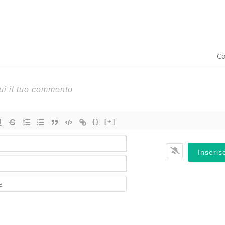
Co
{}
[+]
Nome*
Email*
Website