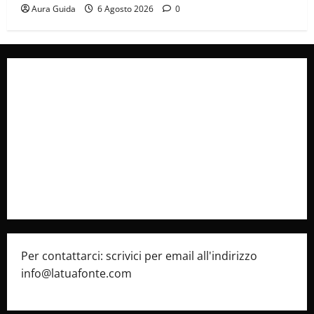
Aura Guida
6 Agosto 2026
0
Collabora con Noi – Promuovi il Tuo Brand su
latuafonte.com
Cookie Policy
Privacy Policy
Pubblicità
Per contattarci: scrivici per email all'indirizzo
info@latuafonte.com