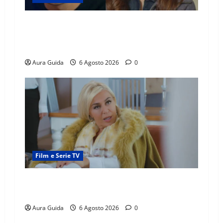
Far Away anticipazioni: Sahin torna libero, ma
la scoperta su Zerrin fa scattare la furia contro
la madre
Aura Guida
6 Agosto 2026
0
Film e Serie TV
Chi è Feride in Forbidden Fruit? La madre di
Çağatay e la rivalità con Asuman
Aura Guida
6 Agosto 2026
0