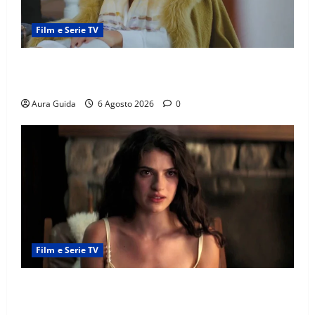
Film e Serie TV
Chi è Feride in Forbidden Fruit? La madre di Çağatay
e la rivalità con Asuman
Aura Guida
6 Agosto 2026
0
Film e Serie TV
Sterling Point – L’isola dei segreti come finisce:
spiegazione finale e stagione 2