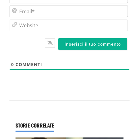
Emai
Webs
0
COMMENTI
STORIE CORRELATE