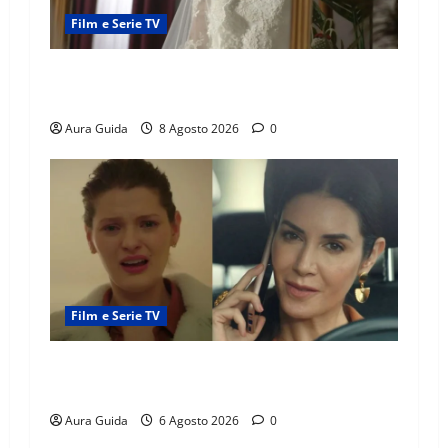
Film e Serie TV
L’Erede soap turca: Yıldız sposa Dalyan? La
verità sulla trama
Aura Guida
8 Agosto 2026
0
Film e Serie TV
Tutto per la mia famiglia, Suzan e Harika
povere: torneranno ricche? Spoiler
Aura Guida
6 Agosto 2026
0