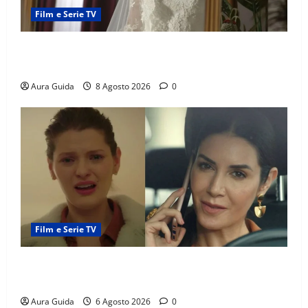
Film e Serie TV
L’Erede soap turca: Yıldız sposa Dalyan? La verità
sulla trama
Aura Guida
8 Agosto 2026
0
Film e Serie TV
Tutto per la mia famiglia, Suzan e Harika povere:
torneranno ricche? Spoiler
Aura Guida
6 Agosto 2026
0