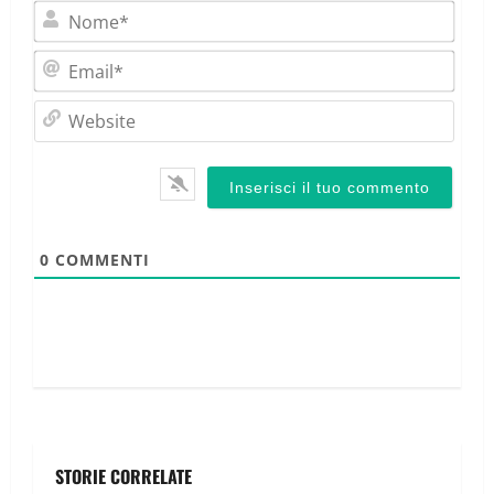
Nom
Emai
Webs
0
COMMENTI
STORIE CORRELATE