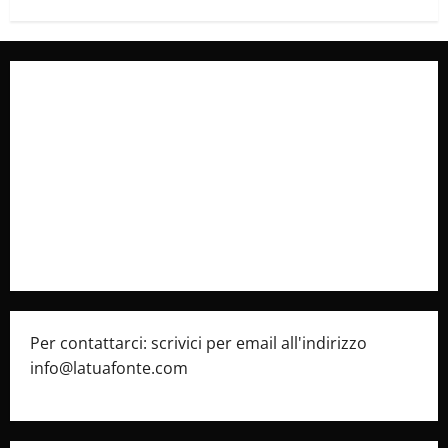
Collabora con Noi – Promuovi il Tuo Brand su
latuafonte.com
Cookie Policy
Privacy Policy
Pubblicità
Per contattarci: scrivici per email all'indirizzo
info@latuafonte.com