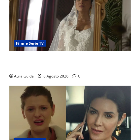
Film e Serie TV
L’Erede soap turca: Yıldız sposa Dalyan? La verità
sulla trama
Aura Guida
8 Agosto 2026
0