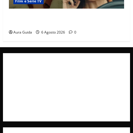
Film e Serie TV
Tutto per la mia famiglia, Suzan e Harika povere:
torneranno ricche? Spoiler
Aura Guida
6 Agosto 2026
0
Collabora con Noi – Promuovi il Tuo Brand su
latuafonte.com
Cookie Policy
Privacy Policy
Pubblicità