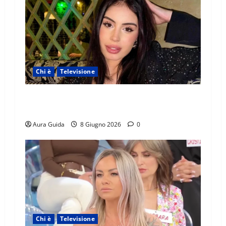
Chi è
Televisione
Temptation Island 2026, chi è Sara: età, origini,
lavoro, Instagram
Aura Guida
8 Giugno 2026
0
Chi è
Televisione