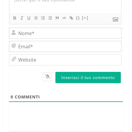
{}
[+]
Nom
Emai
Webs
0
COMMENTI