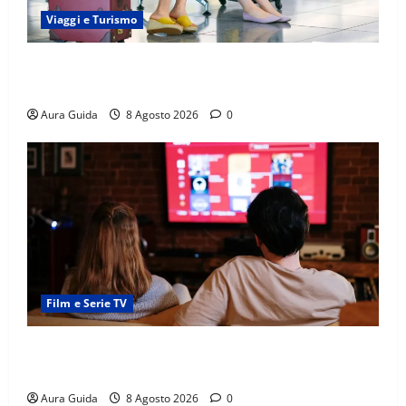
Viaggi e Turismo
Capitali Europee Low Cost: 7 Mete Economiche per
un Weekend Perfetto
Aura Guida
8 Agosto 2026
0
Film e Serie TV
Serie Netflix consigliate: cosa guardare stasera
(Guida 2026)
Aura Guida
8 Agosto 2026
0