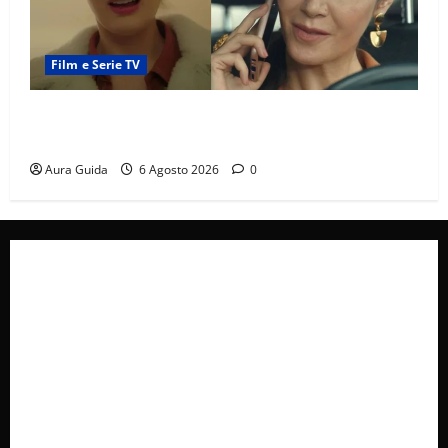
Film e Serie TV
Tutto per la mia famiglia, Suzan e Harika povere:
torneranno ricche? Spoiler
Aura Guida
6 Agosto 2026
0
Collabora con Noi – Promuovi il Tuo Brand su
latuafonte.com
Cookie Policy
Privacy Policy
Pubblicità