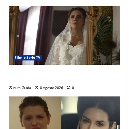
Film e Serie TV
L’Erede soap turca: Yıldız sposa Dalyan? La verità
sulla trama
Aura Guida
8 Agosto 2026
0