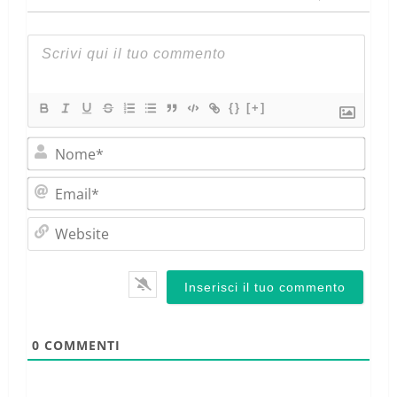
{}
[+]
Nom
Emai
Webs
0
COMMENTI