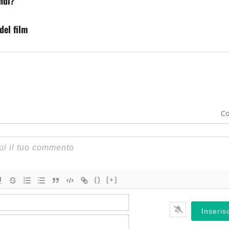
hdi?
del film
Co
{}
[+]
Nome*
Email*