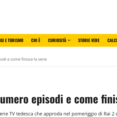
GI E TURISMO
CHI È
CURIOSITÀ
STORIE VERE
CALC
odi e come finisce la serie
numero episodi e come fini
serie TV tedesca che approda nel pomeriggio di Rai 2 