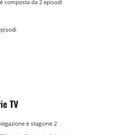
i è composta da 2 episodi
episodi
n
rie TV
piegazione e stagione 2