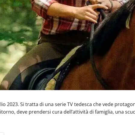
uglio 2023. Si tratta di una serie TV tedesca che vede prota
orno, deve prendersi cura dell’attività di famiglia, una scude