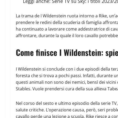
Leggi anche:
Serie TV su Sky: i titoli 2023/20
La trama de I Wildenstein ruota intorno a Rike, un’a
prendere le redini della scuderia di famiglia affront
ha continuato a lavorare come addestratrice di cavall
affrontare, durante la quale il loro cavallo potreb
Come finisce I Wildenstein: spi
I Wildenstein si conclude con i due episodi della te
foresta che si trova a pochi passi. Infatti, durante u
questi animali non sono dei nemici, bensì dei vicini 
Stables. Vuole prendersi cura della sua allieva Tabe
Nel corso del sesto e ultimo episodio della serie TV
salute critiche. L’operazione causa, però, seri problem
cavallo perde una lezione a scuola. Rike riesce a co