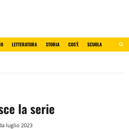
IO
LETTERATURA
STORIA
COS’È
SCUOLA
sce la serie
da luglio 2023