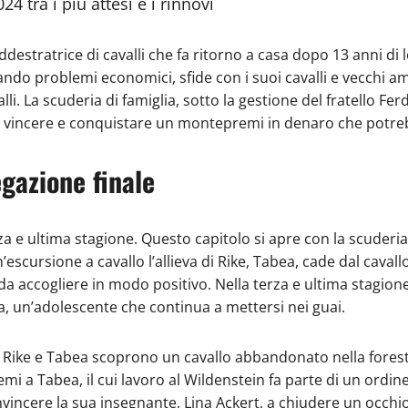
24 tra i più attesi e i rinnovi
ddestratrice di cavalli che fa ritorno a casa dopo 13 anni d
ando problemi economici, sfide con i suoi cavalli e vecchi am
i. La scuderia di famiglia, sotto la gestione del fratello Ferd
be vincere e conquistare un montepremi in denaro che potrebb
egazione finale
rza e ultima stagione. Questo capitolo si apre con la scuderia
n’escursione a cavallo l’allieva di Rike, Tabea, cade dal cava
da accogliere in modo positivo. Nella terza e ultima stagione 
a, un’adolescente che continua a mettersi nei guai.
, Rike e Tabea scoprono un cavallo abbandonato nella foresta
i a Tabea, il cui lavoro al Wildenstein fa parte di un ordine di
nvincere la sua insegnante, Lina Ackert, a chiudere un occhi