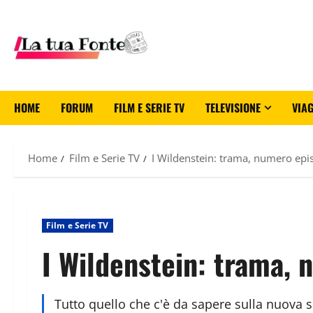
HOME
FORUM
FILM E SERIE TV
TELEVISIONE
VIAG
Home
Film e Serie TV
I Wildenstein: trama, numero epis
Film e Serie TV
I Wildenstein: trama, 
Tutto quello che c'è da sapere sulla nuova 