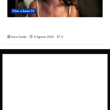
Film e Serie TV
Sterling Point – L’isola dei segreti come finisce:
spiegazione finale e stagione 2
Aura Guida
6 Agosto 2026
0
Collabora con Noi – Promuovi il Tuo Brand su
latuafonte.com
Cookie Policy
Privacy Policy
Pubblicità