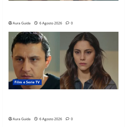
Tutto per la mia famiglia, Suzan e Harika povere:
torneranno ricche? Spoiler
Aura Guida
6 Agosto 2026
0
Film e Serie TV
Far Away anticipazioni: Sahin torna libero, ma la
scoperta su Zerrin fa scattare la furia contro la
madre
Aura Guida
6 Agosto 2026
0