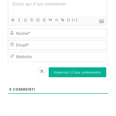
{}
[+]
Nom
Emai
Webs
0
COMMENTI