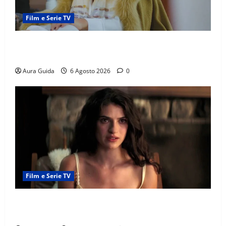
Film e Serie TV
Chi è Feride in Forbidden Fruit? La madre di Çağatay
e la rivalità con Asuman
Aura Guida
6 Agosto 2026
0
Film e Serie TV
Sterling Point – L’isola dei segreti come finisce:
spiegazione finale e stagione 2