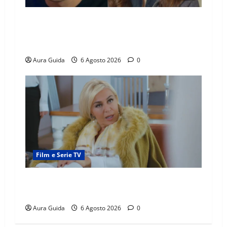
Far Away anticipazioni: Sahin torna libero, ma
la scoperta su Zerrin fa scattare la furia contro
la madre
Aura Guida
6 Agosto 2026
0
Film e Serie TV
Chi è Feride in Forbidden Fruit? La madre di
Çağatay e la rivalità con Asuman
Aura Guida
6 Agosto 2026
0