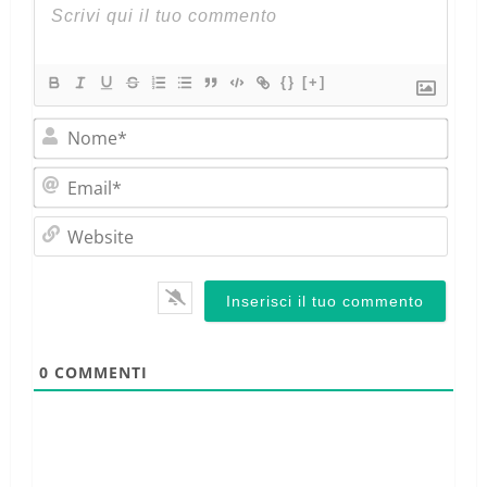
{}
[+]
Nom
Emai
Webs
0
COMMENTI