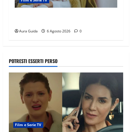
Film e Serie TV
Chi è Feride in Forbidden Fruit? La madre di
Çağatay e la rivalità con Asuman
Aura Guida
6 Agosto 2026
0
POTRESTI ESSERTI PERSO
Film e Serie TV