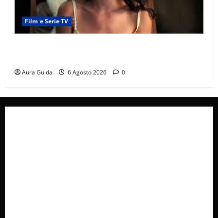
Film e Serie TV
Sterling Point – L’isola dei segreti come finisce:
spiegazione finale e stagione 2
Aura Guida
6 Agosto 2026
0
Collabora con Noi – Promuovi il Tuo Brand su
latuafonte.com
Cookie Policy
Privacy Policy
Pubblicità