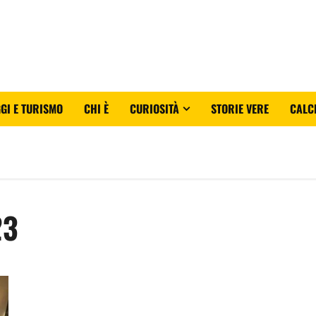
GI E TURISMO
CHI È
CURIOSITÀ
STORIE VERE
CALC
23