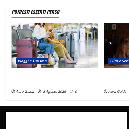
POTRESTI ESSERTI PERSO
Viaggi e Turismo
Film e Seri
Capitali Europee Low Cost: 7 Mete
Serie Netfli
Economiche per un Weekend Perfetto
stasera (Gu
Aura Guida
8 Agosto 2026
0
Aura Guida
Collabora con Noi – Promuovi il Tuo Brand su
latuafonte.com