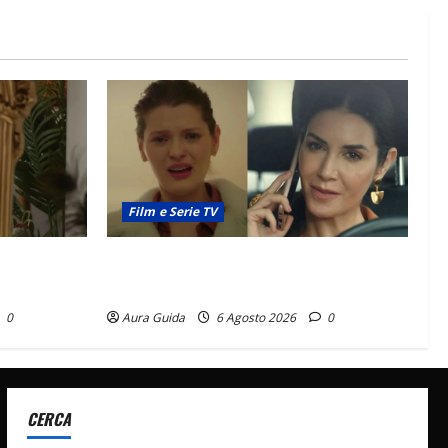
Film e Serie TV
osa Dalyan?
Tutto per la mia famiglia, Suzan e Harika
povere: torneranno ricche? Spoiler
0
Aura Guida
6 Agosto 2026
0
CERCA