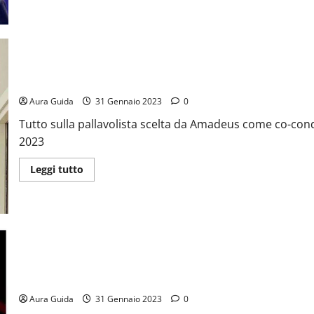
Chi è Paola Egonu: fidanzato, coming out e carriera
Aura Guida
31 Gennaio 2023
0
Tutto sulla pallavolista scelta da Amadeus come co-cond
2023
Leggi tutto
Chi è Francesca Fagnani: carriera, storia con Mentana e figli
Aura Guida
31 Gennaio 2023
0