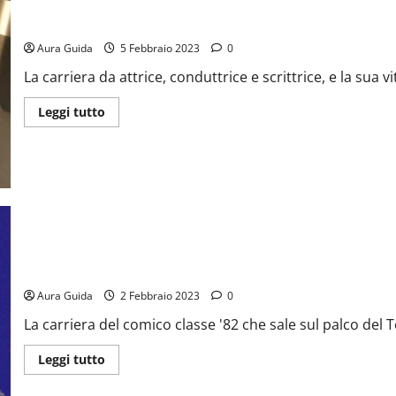
Chi è Chiara Francini: fidanzato, TV, teatro, cinema e libri
Aura Guida
5 Febbraio 2023
0
La carriera da attrice, conduttrice e scrittrice, e la sua vi
Leggi tutto
Chi è Angelo Duro: da Le Iene al sold out a teatro
Aura Guida
2 Febbraio 2023
0
La carriera del comico classe '82 che sale sul palco del 
Leggi tutto