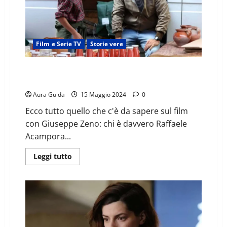
Film e Serie TV
Storie vere
Tutto per mio figlio: storia vera e spiegazione finale
del film Rai
Aura Guida
15 Maggio 2024
0
Ecco tutto quello che c'è da sapere sul film
con Giuseppe Zeno: chi è davvero Raffaele
Acampora...
Leggi tutto