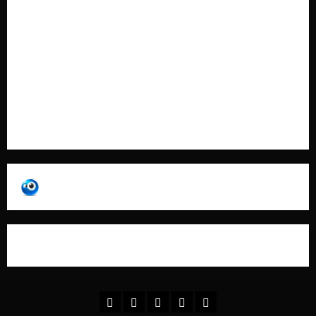
Cookie Policy
Contatti
Pubblicità
Collabora con Noi – Promuovi il Tuo Brand su
latuafonte.com