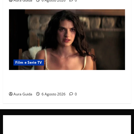
Aura Guida
6 Agosto 2026
0
Film e Serie TV
Sterling Point – L’isola dei segreti come finisce:
spiegazione finale e stagione 2
Aura Guida
6 Agosto 2026
0
Collabora con Noi – Promuovi il Tuo Brand su
latuafonte.com