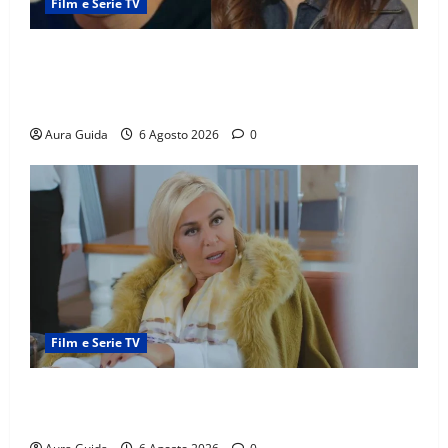
Film e Serie TV
Far Away anticipazioni: Sahin torna libero, ma la
scoperta su Zerrin fa scattare la furia contro la
madre
Aura Guida
6 Agosto 2026
0
Film e Serie TV
Chi è Feride in Forbidden Fruit? La madre di Çağatay
e la rivalità con Asuman